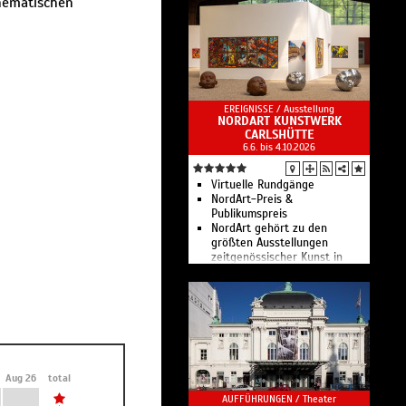
hematischen
EREIGNISSE /
Ausstellung
NORDART KUNSTWERK
CARLSHÜTTE
6.6. bis 4.10.2026
Virtuelle Rundgänge
NordArt-Preis &
Publikumspreis
NordArt gehört zu den
größten Ausstellungen
zeitgenössischer Kunst in
Europa.
Aug 26
total
AUFFÜHRUNGEN /
Theater