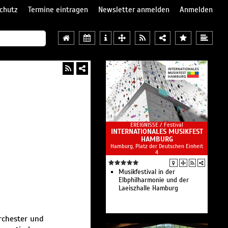
chutz
Termine eintragen
Newsletter anmelden
Anmelden
EREIGNISSE /
Festival
INTERNATIONALES MUSIKFEST
HAMBURG
Hamburg, Platz der Deutschen Einheit
4
Musikfestival in der
Elbphilharmonie und der
Laeiszhalle Hamburg
rchester und