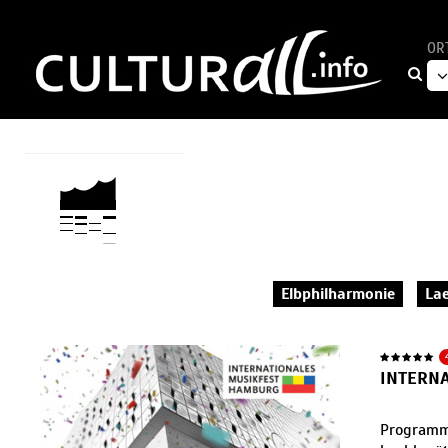
OR
Elbphilharmonie
Lae
INTERN
Programm