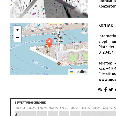
hochkarä
Konzerten
KONTAKT
+
Internati
−
Elbphilha
Platz der
D
-
20457
Telefon:
+
Fax:
+49 
Leaflet
E-Mail:
ma
www.musi
BEWERTUNGSCHRONIK
 24
Nov 24
Dez 24
Jan 25
Feb 25
Mär 25
Apr 25
Mai 25
Jun 25
Jul 25
Aug 25
S