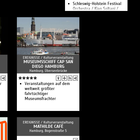
Schleswig-Holstein Festival
Orchestra / Kian Soltani /
Christoph Eschenbach
Royal Swedish Orchestra /
Nina Stemme / Alan Gilbert
Arthur Verocai & Nu
Civilisation Orchestra
Ukrainian Freedom Orchestra
/ Julia Kleiter / Keri-Lynn
Wilson
John Scofield
EREIGNISSE /
Kulturveranstaltung
Mariza
MUSEUMSSCHIFF CAP SAN
Richard Galliano
DIEGO HAMBURG
Royal Stockholm Philharmonic
Hamburg, Überseebrücke
Orchestra / Xavier de Maistre
/ Ryan Bancroft
r
Veranstaltungen auf dem
Time for Three
weltweit größter
Johan Dalene / Christian Ihle
fahrtüchtiger
Hadland
Museumsfrachter
Gustav Mahler
Jugendorchester / Philippe
Jordan
Orchestre symphonique de
Montréal / Alisa Weilerstein /
EREIGNISSE /
Kulturveranstaltung
Rafael Payare
MATHILDE CAFÉ
Best of Poetry Slam
Hamburg, Bogenstraße 5
Kansas City Symphony / Gil
Shaham / Matthias Pintscher