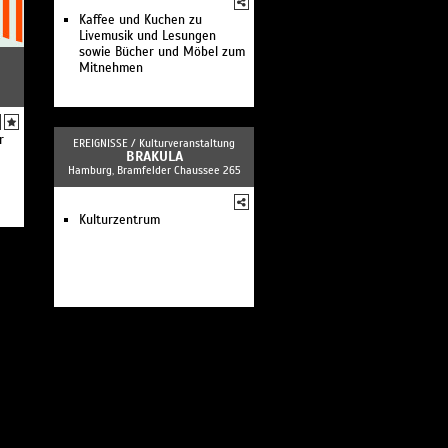
Bundesjugendorchester /
Kaffee und Kuchen zu
Giorgi Gigashvili / Aurel
Livemusik und Lesungen
Dawidiuk
sowie Bücher und Möbel zum
MIKIs Takeover! Ensemble /
Mitnehmen
JORIS
Pre-Opening Harbour Front
Literaturfestival
O/Modernt / VOCES8 Scholars
r
/ Hugo Ticciati
EREIGNISSE /
Kulturveranstaltung
BRAKULA
Moses Yoofee Trio
Hamburg, Bramfelder Chaussee 265
International Mendelssohn
Festival Hamburg 2026:
»Elfen in der Elphi«
Kulturzentrum
Anna von Hausswolff
International Mendelssohn
Festival Hamburg 2026:
»Triumph der Tasten«
Jan Weiler
International Mendelssohn
Festival Hamburg 2026:
»Kraft und Gestalt«
International Mendelssohn
Festival Hamburg 2026:
»Ausklang in die Weite«