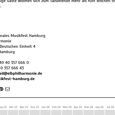
tige Gäste widmen sich zum Saisonende mehr als fünf Wochen t
.
onales Musikfest Hamburg
rmonie
 Deutschen Einheit 4
Hamburg
49 40 357 666 0
40 357 666 43
il@elbphilharmonie.de
kfest-hamburg.de
ep 25
Okt 25
Nov 25
Dez 25
Jan 26
Feb 26
Mär 26
Apr 26
Mai 26
Jun 26
Jul 26