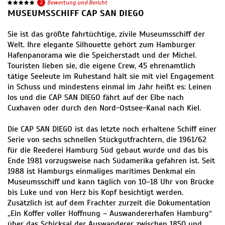
2
Bewertung und Bericht
MUSEUMSSCHIFF CAP SAN DIEGO
Sie ist das größte fahrtüchtige, zivile Museumsschiff der
Welt. Ihre elegante Silhouette gehört zum Hamburger
Hafenpanorama wie die Speicherstadt und der Michel.
Touristen lieben sie, die eigene Crew, 45 ehrenamtlich
tätige Seeleute im Ruhestand hält sie mit viel Engagement
in Schuss und mindestens einmal im Jahr heißt es: Leinen
los und die CAP SAN DIEGO fährt auf der Elbe nach
Cuxhaven oder durch den Nord-Ostsee-Kanal nach Kiel.
Die CAP SAN DIEGO ist das letzte noch erhaltene Schiff einer
Serie von sechs schnellen Stückgutfrachtern, die 1961/62
für die Reederei Hamburg Süd gebaut wurde und das bis
Ende 1981 vorzugsweise nach Südamerika gefahren ist. Seit
1988 ist Hamburgs einmaliges maritimes Denkmal ein
Museumsschiff und kann täglich von 10–18 Uhr von Brücke
bis Luke und von Herz bis Kopf besichtigt werden.
Zusätzlich ist auf dem Frachter zurzeit die Dokumentation
„Ein Koffer voller Hoffnung – Auswandererhafen Hamburg“
über das Schicksal der Auswanderer zwischen 1850 und