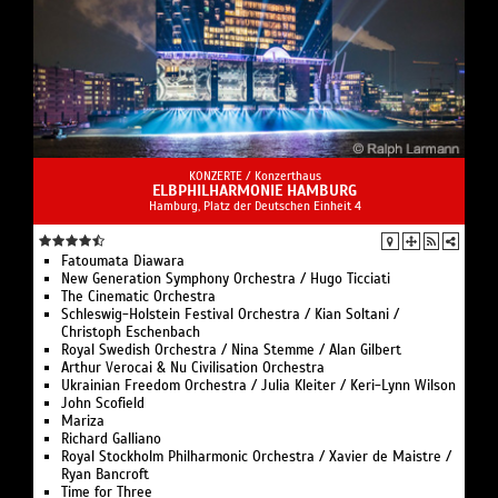
KONZERTE /
Konzerthaus
ELBPHILHARMONIE HAMBURG
Hamburg, Platz der Deutschen Einheit 4
Fatoumata Diawara
New Generation Symphony Orchestra / Hugo Ticciati
The Cinematic Orchestra
Schleswig-Holstein Festival Orchestra / Kian Soltani /
Christoph Eschenbach
Royal Swedish Orchestra / Nina Stemme / Alan Gilbert
Arthur Verocai & Nu Civilisation Orchestra
Ukrainian Freedom Orchestra / Julia Kleiter / Keri-Lynn Wilson
John Scofield
Mariza
Richard Galliano
Royal Stockholm Philharmonic Orchestra / Xavier de Maistre /
Ryan Bancroft
Time for Three