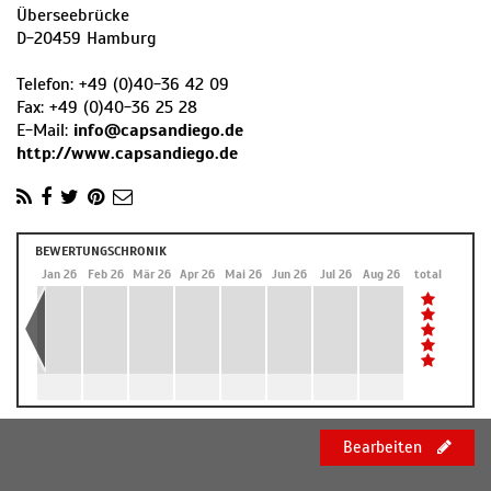
Überseebrücke
D
-
20459
Hamburg
Telefon:
+49 (0)40-36 42 09
Fax:
+49 (0)40-36 25 28
E-Mail:
info@capsandiego.de
http://www.capsandiego.de
BEWERTUNGSCHRONIK
Dez 25
Jan 26
Feb 26
Mär 26
Apr 26
Mai 26
Jun 26
Jul 26
Aug 26
total
Bearbeiten