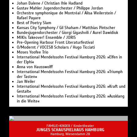
Johan Dalene / Christian Ihle Hadland
Gustav Mahler Jugendorchester / Philippe Jordan
Orchestre symphonique de Montréal / Alisa Weilerstein /
Rafael Payare
Best of Poetry Slam
Kansas City Symphony / Gil Shaham / Matthias Pintscher
Bundesjugendorchester / Giorgi Gigashvili / Aurel Dawidiuk
MIKIs Takeover! Ensemble / JORIS
Pre-Opening Harbour Front Literaturfestival
O/Modernt / VOCES8 Scholars / Hugo Ticciati
Moses Yoofee Trio
International Mendelssohn Festival Hamburg 2026: »Elfen in
der Elphi«
Anna von Hausswolff
International Mendelssohn Festival Hamburg 2026: »Triumph
der Tasten«
Jan Weiler
International Mendelssohn Festival Hamburg 2026: »Kraft und
Gestalt«
International Mendelssohn Festival Hamburg 2026: »Ausklang
in die Weite«
FAMILIE+KINDER /
Kindertheater
JUNGES SCHAUSPIELHAUS HAMBURG
Hamburg, Wiesendamm 28