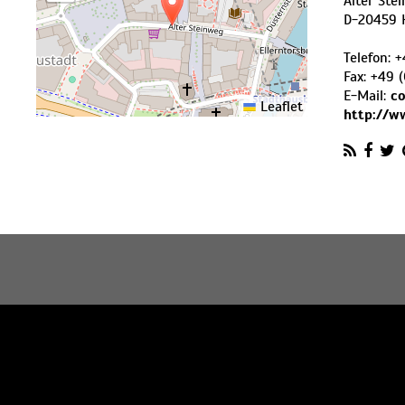
Alter Ste
D
-
20459
Telefon:
+
Fax:
+49 (
E-Mail:
co
Leaflet
http://w