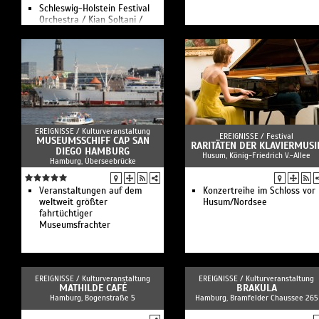
Schleswig-Holstein Festival
Orchestra / Kian Soltani /
Christoph Eschenbach
Royal Swedish Orchestra /
Nina Stemme / Alan Gilbert
Arthur Verocai & Nu
Civilisation Orchestra
Ukrainian Freedom Orchestra
/ Julia Kleiter / Keri-Lynn
Wilson
John Scofield
EREIGNISSE /
Kulturveranstaltung
Mariza
EREIGNISSE /
Festival
MUSEUMSSCHIFF CAP SAN
Richard Galliano
RARITÄTEN DER KLAVIERMUSI
DIEGO HAMBURG
Husum, König-Friedrich V.-Allee
Royal Stockholm Philharmonic
Hamburg, Überseebrücke
Orchestra / Xavier de Maistre
/ Ryan Bancroft
Time for Three
Veranstaltungen auf dem
Konzertreihe im Schloss vor
Johan Dalene / Christian Ihle
weltweit größter
Husum/Nordsee
Hadland
fahrtüchtiger
Gustav Mahler
Museumsfrachter
Jugendorchester / Philippe
Jordan
Orchestre symphonique de
Montréal / Alisa Weilerstein /
EREIGNISSE /
Kulturveranstaltung
EREIGNISSE /
Kulturveranstaltung
Rafael Payare
MATHILDE CAFÉ
BRAKULA
Best of Poetry Slam
Hamburg, Bogenstraße 5
Hamburg, Bramfelder Chaussee 265
Kansas City Symphony / Gil
Shaham / Matthias Pintscher