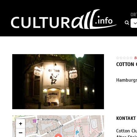
OR
B
COTTON 
Hamburgs 
KONTAKT
+
Cotton Cl
−