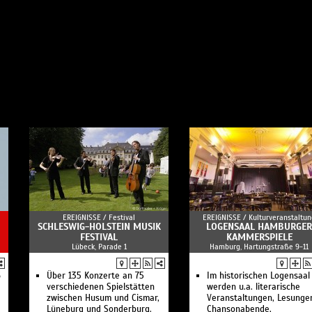
EREIGNISSE /
Festival
EREIGNISSE /
Kulturveranstaltun
SCHLESWIG-HOLSTEIN MUSIK
LOGENSAAL HAMBURGER
FESTIVAL
KAMMERSPIELE
Lübeck, Parade 1
Hamburg, Hartungstraße 9-11
6
Über 135 Konzerte an 75
Im historischen Logensaal
verschiedenen Spielstätten
werden u.a. literarische
zwischen Husum und Cismar,
Veranstaltungen, Lesunge
Lüneburg und Sonderburg.
Chansonabende,