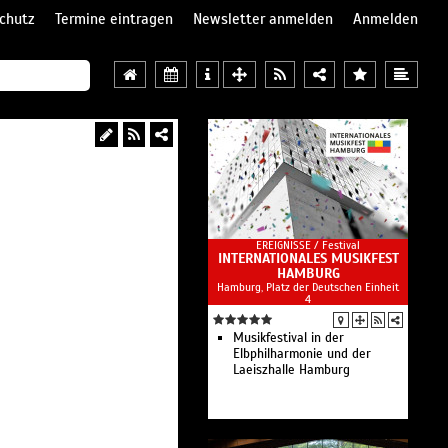
chutz
Termine eintragen
Newsletter anmelden
Anmelden
EREIGNISSE /
Festival
INTERNATIONALES MUSIKFEST
HAMBURG
Hamburg, Platz der Deutschen Einheit
4
Musikfestival in der
Elbphilharmonie und der
Laeiszhalle Hamburg