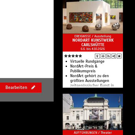
EREIGNISSE /
Ausstellung
NORDART KUNSTWERK
CARLSHÜTTE
6.6. bis 4.10.2026
Virtuelle Rundgänge
NordArt-Preis &
Publikumspreis
NordArt gehört zu den
größten Ausstellungen
zeitgenössischer Kunst in
Bearbeiten
Europa.
AUFFÜHRUNGEN /
Theater