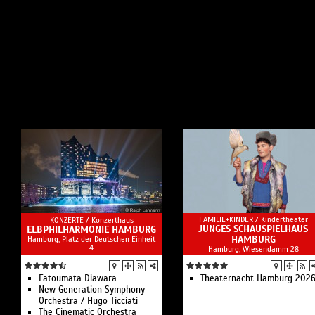
FAMILIE+KINDER /
Kindertheater
KONZERTE /
Konzerthaus
JUNGES SCHAUSPIELHAUS
ELBPHILHARMONIE HAMBURG
HAMBURG
Hamburg, Platz der Deutschen Einheit
4
Hamburg, Wiesendamm 28
Fatoumata Diawara
Theaternacht Hamburg 202
New Generation Symphony
Orchestra / Hugo Ticciati
The Cinematic Orchestra