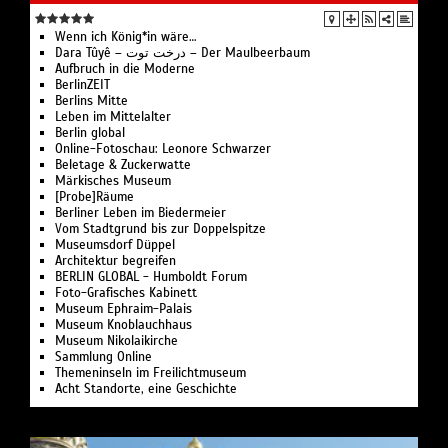
Wenn ich König*in wäre…
Dara Tûyê – درخت توت – Der Maulbeerbaum
Aufbruch in die Moderne
BerlinZEIT
Berlins Mitte
Leben im Mittelalter
Berlin global
Online-Fotoschau: Leonore Schwarzer
Beletage & Zuckerwatte
Märkisches Museum
[Probe]Räume
Berliner Leben im Biedermeier
Vom Stadtgrund bis zur Doppelspitze
Museumsdorf Düppel
Architektur begreifen
BERLIN GLOBAL - Humboldt Forum
Foto-Grafisches Kabinett
Museum Ephraim-Palais
Museum Knoblauchhaus
Museum Nikolaikirche
Sammlung Online
Themeninseln im Freilichtmuseum
Acht Standorte, eine Geschichte