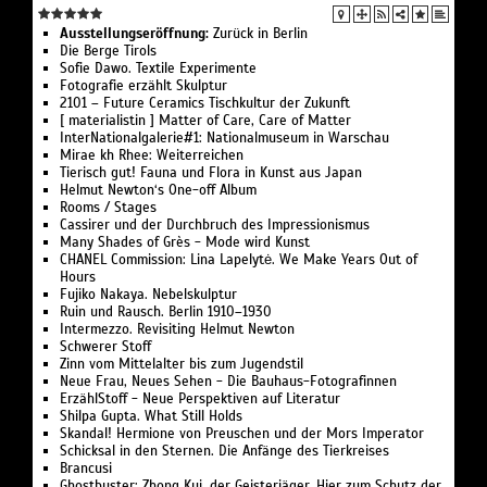
Ausstellungseröffnung:
Zurück in Berlin
Die Berge Tirols
Sofie Dawo. Textile Experimente
Fotografie erzählt Skulptur
2101 – Future Ceramics Tischkultur der Zukunft
[ materialistin ] Matter of Care, Care of Matter
InterNationalgalerie#1: Nationalmuseum in Warschau
Mirae kh Rhee: Weiterreichen
Tierisch gut! Fauna und Flora in Kunst aus Japan
Helmut Newton‘s One-off Album
Rooms / Stages
Cassirer und der Durchbruch des Impressionismus
Many Shades of Grès - Mode wird Kunst
CHANEL Commission: Lina Lapelytė. We Make Years Out of
Hours
Fujiko Nakaya. Nebelskulptur
Ruin und Rausch. Berlin 1910–1930
Intermezzo. Revisiting Helmut Newton
Schwerer Stoff
Zinn vom Mittelalter bis zum Jugendstil
Neue Frau, Neues Sehen - Die Bauhaus-Fotografinnen
ErzählStoff - Neue Perspektiven auf Literatur
Shilpa Gupta. What Still Holds
Skandal! Hermione von Preuschen und der Mors Imperator
Schicksal in den Sternen. Die Anfänge des Tierkreises
Brancusi
Ghostbuster: Zhong Kui, der Geisterjäger. Hier zum Schutz der