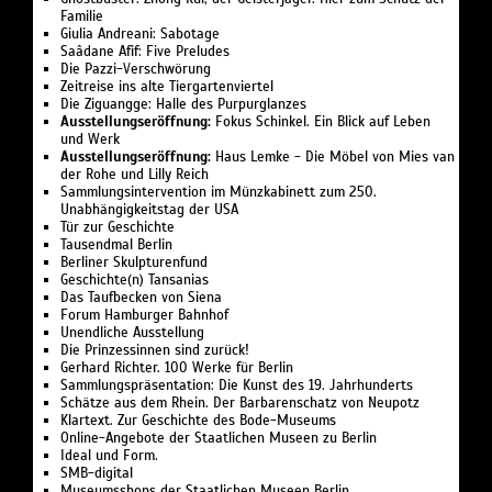
Familie
Giulia Andreani: Sabotage
Saâdane Afif: Five Preludes
Die Pazzi-Verschwörung
Zeitreise ins alte Tiergartenviertel
Die Ziguangge: Halle des Purpurglanzes
Ausstellungseröffnung:
Fokus Schinkel. Ein Blick auf Leben
und Werk
Ausstellungseröffnung:
Haus Lemke - Die Möbel von Mies van
der Rohe und Lilly Reich
Sammlungsintervention im Münzkabinett zum 250.
Unabhängigkeitstag der USA
Tür zur Geschichte
Tausendmal Berlin
Berliner Skulpturenfund
Geschichte(n) Tansanias
Das Taufbecken von Siena
Forum Hamburger Bahnhof
Unendliche Ausstellung
Die Prinzessinnen sind zurück!
Gerhard Richter. 100 Werke für Berlin
Sammlungspräsentation: Die Kunst des 19. Jahrhunderts
Schätze aus dem Rhein. Der Barbarenschatz von Neupotz
Klartext. Zur Geschichte des Bode-Museums
Online-Angebote der Staatlichen Museen zu Berlin
Ideal und Form.
SMB-digital
Museumsshops der Staatlichen Museen Berlin