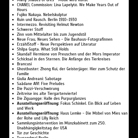
Many Shades of Grès - Mode wird Kunst
CHANEL Commission: Lina Lapelytė. We Make Years Out of
Hours
Fujiko Nakaya. Nebelskulptur
Ruin und Rausch. Berlin 1910–1930
Intermezzo. Revisiting Helmut Newton
Schwerer Stoff
Zinn vom Mittelalter bis zum Jugendstil
Neue Frau, Neues Sehen - Die Bauhaus-Fotografinnen
ErzählStoff - Neue Perspektiven auf Literatur
Shilpa Gupta. What Still Holds
Skandal! Hermione von Preuschen und der Mors Imperator
Schicksal in den Sternen. Die Anfänge des Tierkreises
Brancusi
Ghostbuster: Zhong Kui, der Geisterjäger. Hier zum Schutz der
Familie
Giulia Andreani: Sabotage
Saâdane Afif: Five Preludes
Die Pazzi-Verschwörung
Zeitreise ins alte Tiergartenviertel
Die Ziguangge: Halle des Purpurglanzes
Ausstellungseröffnung:
Fokus Schinkel. Ein Blick auf Leben
und Werk
Ausstellungseröffnung:
Haus Lemke - Die Möbel von Mies van
der Rohe und Lilly Reich
Sammlungsintervention im Münzkabinett zum 250.
Unabhängigkeitstag der USA
Tür zur Geschichte