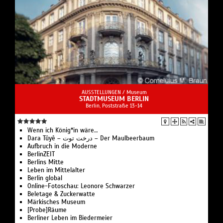
AUSSTELLUNGEN /
Museum
STADTMUSEUM BERLIN
Berlin, Poststraße 13-14
Wenn ich König*in wäre…
Dara Tûyê – درخت توت – Der Maulbeerbaum
Aufbruch in die Moderne
BerlinZEIT
Berlins Mitte
Leben im Mittelalter
Berlin global
Online-Fotoschau: Leonore Schwarzer
Beletage & Zuckerwatte
Märkisches Museum
[Probe]Räume
Berliner Leben im Biedermeier