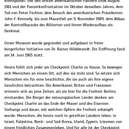
Brennpunkt: Von den ersten amerikanischen Panzern Ende August
1961 und der Panzerkonfrontation im Oktober desselben Jahres, dem
Tod von Peter Fechter, dem Besuch des amerikanischen Präsidenten
John F. Kennedy, bis zum Mauerfall am 9. November 1989, dem Abbau
der Kontrollbaracke der Alliierten und ihrem Wiederaufbau als
Denkmal.
Unser Museum wurde gegründet und aufgebaut in freier
bürgerlicher Initiative von Dr. Rainer Hildebrandt. Die Eröffnung fand
am 14. Juni 1963 statt.
Heute fühlt sich jeder am Checkpoint Charlie zu Hause. So bewegen
sich Menschen an einem Ort, auf den sie stolz sind. So setzen sich
Menschen ein für eine Geschichte, die sie auch als ihre eigene
Geschichte betrachten. Die Amerikaner, Briten und Franzosen
erinnern sich an jene Zeiten, als sie hier für die Freiheit Berlins
einstanden. Die Bürger der osteuropäischen Länder denken am
Checkpoint Charlie an das Ende der Mauer und des Eisernen
Vorhangs und daran, mit welchen Opfern die Freiheit erkämpft
wurde. Menschen, die heute noch in geteilten Ländern leben, in
Israel, Palästina, Nord-. und Süd-Korea, Irland, Zypern, träumen von
einem friedlichen Zusammenleben. Und für alle ist der Checkpoint