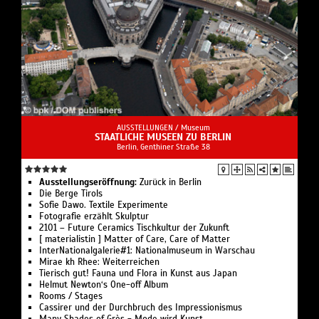
AUSSTELLUNGEN /
Museum
STAATLICHE MUSEEN ZU BERLIN
Berlin, Genthiner Straße 38
Ausstellungseröffnung:
Zurück in Berlin
Die Berge Tirols
Sofie Dawo. Textile Experimente
Fotografie erzählt Skulptur
2101 – Future Ceramics Tischkultur der Zukunft
[ materialistin ] Matter of Care, Care of Matter
InterNationalgalerie#1: Nationalmuseum in Warschau
Mirae kh Rhee: Weiterreichen
Tierisch gut! Fauna und Flora in Kunst aus Japan
Helmut Newton‘s One-off Album
Rooms / Stages
Cassirer und der Durchbruch des Impressionismus