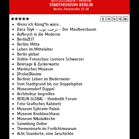
AUSSTELLUNGEN /
Museum
STADTMUSEUM BERLIN
Berlin, Poststraße 13-14
Wenn ich König*in wäre…
Dara Tûyê – درخت توت – Der Maulbeerbaum
Aufbruch in die Moderne
BerlinZEIT
Berlins Mitte
Leben im Mittelalter
Berlin global
Online-Fotoschau: Leonore Schwarzer
Beletage & Zuckerwatte
Märkisches Museum
[Probe]Räume
Berliner Leben im Biedermeier
Vom Stadtgrund bis zur Doppelspitze
Museumsdorf Düppel
Architektur begreifen
BERLIN GLOBAL - Humboldt Forum
Foto-Grafisches Kabinett
Museum Ephraim-Palais
Museum Knoblauchhaus
Museum Nikolaikirche
Sammlung Online
Themeninseln im Freilichtmuseum
Acht Standorte, eine Geschichte