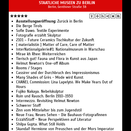
STAATLICHE MUSEEN ZU BERLIN
Berlin, Genthiner Straße 38
Ausstellungseröffnung:
Zurück in Berlin
Die Berge Tirols
Sofie Dawo. Textile Experimente
Fotografie erzählt Skulptur
2101 – Future Ceramics Tischkultur der Zukunft
[ materialistin ] Matter of Care, Care of Matter
InterNationalgalerie#1: Nationalmuseum in Warschau
Mirae kh Rhee: Weiterreichen
Tierisch gut! Fauna und Flora in Kunst aus Japan
Helmut Newton‘s One-off Album
Rooms / Stages
Cassirer und der Durchbruch des Impressionismus
Many Shades of Grès - Mode wird Kunst
CHANEL Commission: Lina Lapelytė. We Make Years Out of
Hours
Fujiko Nakaya. Nebelskulptur
Ruin und Rausch. Berlin 1910–1930
Intermezzo. Revisiting Helmut Newton
Schwerer Stoff
Zinn vom Mittelalter bis zum Jugendstil
Neue Frau, Neues Sehen - Die Bauhaus-Fotografinnen
ErzählStoff - Neue Perspektiven auf Literatur
Shilpa Gupta. What Still Holds
Skandal! Hermione von Preuschen und der Mors Imperator