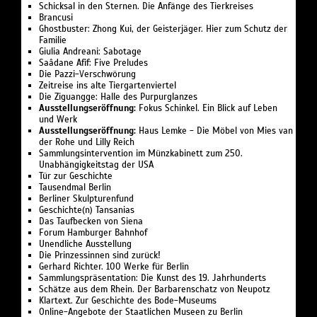
Schicksal in den Sternen. Die Anfänge des Tierkreises
Brancusi
Ghostbuster: Zhong Kui, der Geisterjäger. Hier zum Schutz der
Familie
Giulia Andreani: Sabotage
Saâdane Afif: Five Preludes
Die Pazzi-Verschwörung
Zeitreise ins alte Tiergartenviertel
Die Ziguangge: Halle des Purpurglanzes
Ausstellungseröffnung:
Fokus Schinkel. Ein Blick auf Leben
und Werk
Ausstellungseröffnung:
Haus Lemke - Die Möbel von Mies van
der Rohe und Lilly Reich
Sammlungsintervention im Münzkabinett zum 250.
Unabhängigkeitstag der USA
Tür zur Geschichte
Tausendmal Berlin
Berliner Skulpturenfund
Geschichte(n) Tansanias
Das Taufbecken von Siena
Forum Hamburger Bahnhof
Unendliche Ausstellung
Die Prinzessinnen sind zurück!
Gerhard Richter. 100 Werke für Berlin
Sammlungspräsentation: Die Kunst des 19. Jahrhunderts
Schätze aus dem Rhein. Der Barbarenschatz von Neupotz
Klartext. Zur Geschichte des Bode-Museums
Online-Angebote der Staatlichen Museen zu Berlin