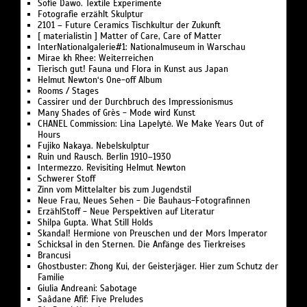
Sofie Dawo. Textile Experimente
Fotografie erzählt Skulptur
2101 – Future Ceramics Tischkultur der Zukunft
[ materialistin ] Matter of Care, Care of Matter
InterNationalgalerie#1: Nationalmuseum in Warschau
Mirae kh Rhee: Weiterreichen
Tierisch gut! Fauna und Flora in Kunst aus Japan
Helmut Newton‘s One-off Album
Rooms / Stages
Cassirer und der Durchbruch des Impressionismus
Many Shades of Grès - Mode wird Kunst
CHANEL Commission: Lina Lapelytė. We Make Years Out of
Hours
Fujiko Nakaya. Nebelskulptur
Ruin und Rausch. Berlin 1910–1930
Intermezzo. Revisiting Helmut Newton
Schwerer Stoff
Zinn vom Mittelalter bis zum Jugendstil
Neue Frau, Neues Sehen - Die Bauhaus-Fotografinnen
ErzählStoff - Neue Perspektiven auf Literatur
Shilpa Gupta. What Still Holds
Skandal! Hermione von Preuschen und der Mors Imperator
Schicksal in den Sternen. Die Anfänge des Tierkreises
Brancusi
Ghostbuster: Zhong Kui, der Geisterjäger. Hier zum Schutz der
Familie
Giulia Andreani: Sabotage
Saâdane Afif: Five Preludes