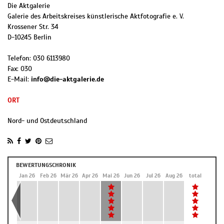
Die Aktgalerie
Galerie des Arbeitskreises künstlerische Aktfotografie e. V.
Krossener Str. 34
D
-
10245
Berlin
Telefon:
030 6113980
Fax:
030
E-Mail:
info@die-aktgalerie.de
ORT
Nord- und Ostdeutschland
BEWERTUNGSCHRONIK
Dez 25
Jan 26
Feb 26
Mär 26
Apr 26
Mai 26
Jun 26
Jul 26
Aug 26
total