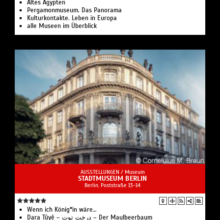
Altes Ägypten
Pergamonmuseum. Das Panorama
Kulturkontakte. Leben in Europa
alle Museen im Überblick
AUSSTELLUNGEN /
Museum
STADTMUSEUM BERLIN
Berlin, Poststraße 13-14
Wenn ich König*in wäre…
Dara Tûyê – درخت توت – Der Maulbeerbaum