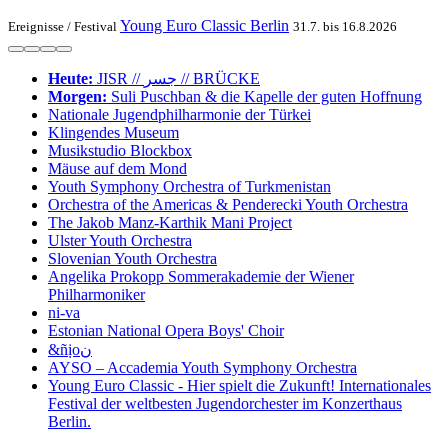
Young Euro Classic Berlin
Ereignisse /
Festival
31.7. bis 16.8.2026
Heute:
JISR // جسر // BRÜCKE
Morgen:
Suli Pusch­ban & die Ka­pelle der gu­ten Hoff­nung
Nationale Jugend­philharmonie der Türkei
Klingendes Museum
Musikstudio Blockbox
Mäuse auf dem Mond
Youth Symphony Orchestra of Turk­menistan
Or­ches­tra of the Ameri­cas & Pen­de­recki Youth Orchestra
The Jakob Manz-Karthik Mani Project
Ulster Youth Or­chestra
Slo­ve­ni­an Youth Orchestra
Angelika Pro­kopp Som­mer­akademie der Wiener
Philharmoniker
ni-va
Estonian National Opera Boys' Choir
&ñịoن
AYSO – Accademia Youth Symphony Orchestra
Young Euro Classic - Hier spielt die Zukunft! Internationales
Festival der weltbesten Jugendorchester im Konzerthaus
Berlin.