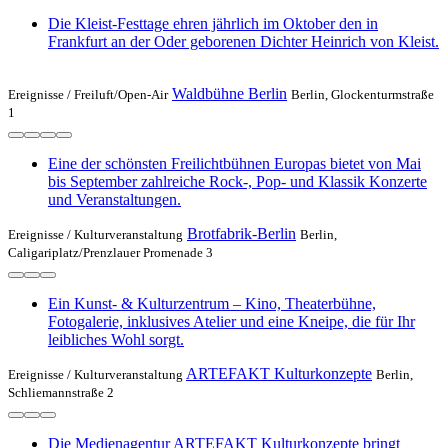
Die Kleist-Festtage ehren jährlich im Oktober den in
Frankfurt an der Oder geborenen Dichter Heinrich von Kleist.
Waldbühne Berlin
Ereignisse /
Freiluft/Open-Air
Berlin, Glockenturmstraße
1
Eine der schönsten Freilichtbühnen Europas bietet von Mai
bis September zahlreiche Rock-, Pop- und Klassik Konzerte
und Veranstaltungen.
Brotfabrik-Berlin
Ereignisse /
Kulturveranstaltung
Berlin,
Caligariplatz/Prenzlauer Promenade 3
Ein Kunst- & Kulturzentrum – Kino, Theaterbühne,
Fotogalerie, inklusives Atelier und eine Kneipe, die für Ihr
leibliches Wohl sorgt.
ARTEFAKT Kulturkonzepte
Ereignisse /
Kulturveranstaltung
Berlin,
Schliemannstraße 2
Die Medienagentur ARTEFAKT Kulturkonzepte bringt