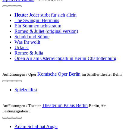
Heute:
Jeder stirbt für sich allein
The Swingin’ Hermlins
Ein Sommernachtstraum
Romeo & Juliet (original version)
Schuld und Sühne
Was Ihr wollt
Urfaust
Romeo & Julia
Open Air am Österreichpark in Berlin-Charlottenburg
Komische Oper Berlin
Aufführungen /
Oper
im Schillerttheater Belin
Spielzeit­fest
Theater im Palais Berlin
Aufführungen /
Theater
Berlin, Am
Festungsgraben 1
Adam Schaf hat Angst