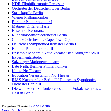
NDR Elbphilharmonie Orchester
Orchester der Deutschen Oper Berlin
Staatskapelle Berlin
Wiener Philharmoniker
Berliner Philharmoniker I
Matinee: Orgel & Harfe
Ensemble Resonanz
Rundfunk-Sinfonieorchester Berlin
Chineke! Orchestra / Cape Town Opera
Deutsches Symphonie-Orchester Berlin I
Berliner Philharmoniker II
Ensemble Modern / Neue Vocalsolisten Stuttgart / SWR
Experimentalstudio
Salzburger Marionettentheater
Late Night Berliner Philharmoniker
Kanze Nō Theater
Education-Veranstaltung Nō-Theater
RIAS Kammerchor Berlin II / Deutsches Symphonie-
Orchester Berlin II
Die weltbestern Sinfonieorchester und Vokalensembles zu
Gast in Berlin.
Globe Berlin
Ereignisse /
Theater
Open Air-Bühne
4.7. bis 5.9.2026