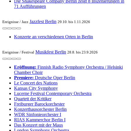
Die Shakespeare Company Berlin zeigt 8 Inszenierungen in
71 Aufführungen
Jazzfest Berlin
Ereignisse /
Jazz
29.10. bis 1.11.2026
Konzerte an verschiedenen Orten in Berlin
Musikfest Berlin
Ereignisse /
Festival
28.8. bis 23.9.2026
Eröffnung:
Finnish Radio Symphony Orchestra / Helsinki
Chamber Choir
Premiere:
Deutsche Oper Berlin
Le Concert des Nations
Kansas City Symphony
Lucerne Festival Contemporary Orchestra
Quartett der Kritiker
Freiburger Barockorchester
Konzerthausorchester Berlin
WDR Sinfonieorchester I
RIAS Kammerchor Berlin I
Das Konzert mit der Maus
London Symphony Orchestra