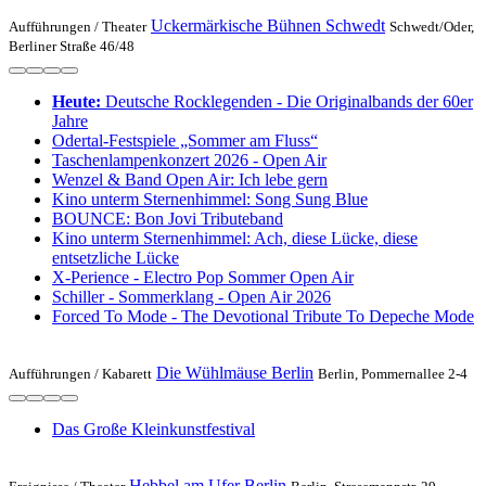
Uckermärkische Bühnen Schwedt
Aufführungen /
Theater
Schwedt/Oder,
Berliner Straße 46/48
Heute:
Deutsche Rocklegenden - Die Originalbands der 60er
Jahre
Odertal-Festspiele „Sommer am Fluss“
Taschenlampenkonzert 2026 - Open Air
Wenzel & Band Open Air: Ich lebe gern
Kino unterm Sternenhimmel: Song Sung Blue
BOUNCE: Bon Jovi Tributeband
Kino unterm Sternenhimmel: Ach, diese Lücke, diese
entsetzliche Lücke
X-Perience - Electro Pop Sommer Open Air
Schiller - Sommerklang - Open Air 2026
Forced To Mode - The Devotional Tribute To Depeche Mode
Die Wühlmäuse Berlin
Aufführungen /
Kabarett
Berlin, Pommernallee 2-4
Das Große Kleinkunstfestival
Hebbel am Ufer Berlin