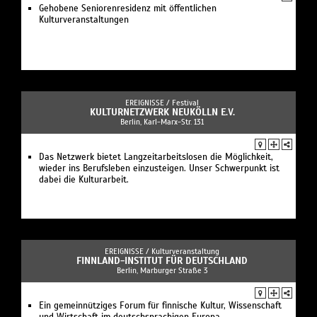
Gehobene Seniorenresidenz mit öffentlichen
Kulturveranstaltungen
EREIGNISSE /
Festival
KULTURNETZWERK NEUKÖLLN E.V.
Berlin, Karl-Marx-Str. 131
Das Netzwerk bietet Langzeitarbeitslosen die Möglichkeit,
wieder ins Berufsleben einzusteigen. Unser Schwerpunkt ist
dabei die Kulturarbeit.
EREIGNISSE /
Kulturveranstaltung
FINNLAND-INSTITUT FÜR DEUTSCHLAND
Berlin, Marburger Straße 3
Ein gemeinnütziges Forum für finnische Kultur, Wissenschaft
und Wirtschaft im deutschsprachigen Europa