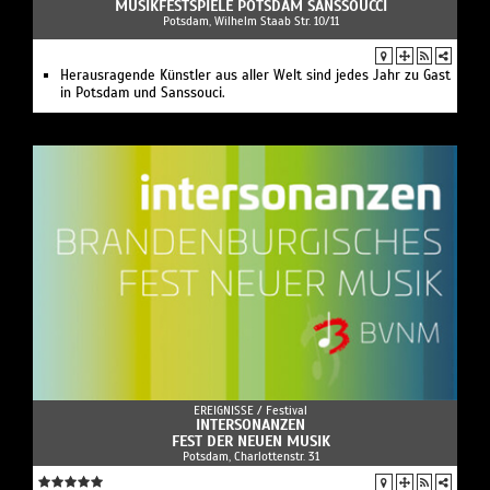
MUSIKFESTSPIELE POTSDAM SANSSOUCCI
Potsdam, Wilhelm Staab Str. 10/11
Herausragende Künstler aus aller Welt sind jedes Jahr zu Gast
in Potsdam und Sanssouci.
EREIGNISSE /
Festival
INTERSONANZEN
FEST DER NEUEN MUSIK
Potsdam, Charlottenstr. 31