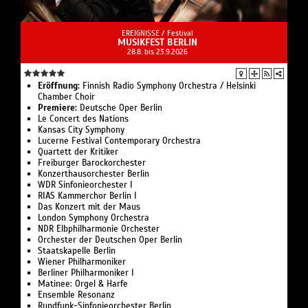
EREIGNISSE /
Festival
MUSIKFEST BERLIN
28.8. bis 23.9.2026
Eröffnung:
Finnish Radio Symphony Orchestra / Helsinki
Chamber Choir
Premiere:
Deutsche Oper Berlin
Le Concert des Nations
Kansas City Symphony
Lucerne Festival Contemporary Orchestra
Quartett der Kritiker
Freiburger Barockorchester
Konzerthausorchester Berlin
WDR Sinfonieorchester I
RIAS Kammerchor Berlin I
Das Konzert mit der Maus
London Symphony Orchestra
NDR Elbphilharmonie Orchester
Orchester der Deutschen Oper Berlin
Staatskapelle Berlin
Wiener Philharmoniker
Berliner Philharmoniker I
Matinee: Orgel & Harfe
Ensemble Resonanz
Rundfunk-Sinfonieorchester Berlin