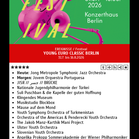
EREIGNISSE /
Festival
YOUNG EURO CLASSIC BERLIN
31.7. bis 16.8.2026
Heute:
Jong Metro­pole Sym­phonic Jazz Or­chestra
Morgen:
Jovem Orques­tra Portuguesa
JISR // جسر // BRÜCKE
Nationale Jugend­philharmonie der Türkei
Suli Pusch­ban & die Ka­pelle der gu­ten Hoff­nung
Klingendes Museum
Musikstudio Blockbox
Mäuse auf dem Mond
Youth Symphony Orchestra of Turk­menistan
Or­ches­tra of the Ameri­cas & Pen­de­recki Youth Orchestra
The Jakob Manz-Karthik Mani Project
Ulster Youth Or­chestra
Slo­ve­ni­an Youth Orchestra
Angelika Pro­kopp Som­mer­akademie der Wiener Philharmoniker