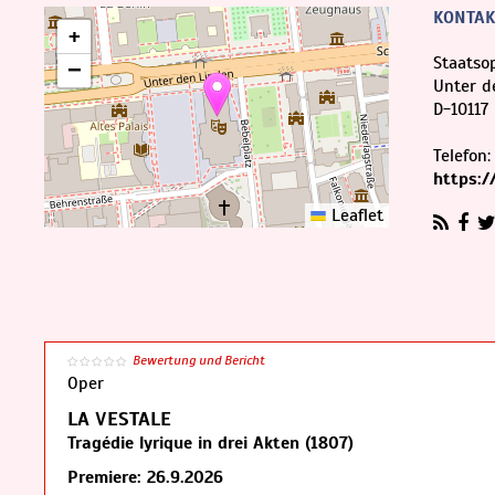
KONTAK
+
Staatso
−
Unter d
D
-
10117
Telefon
https:/
Leaflet
Bewertung und Bericht
Oper
LA VESTALE
Tragédie lyrique in drei Akten (1807)
Premiere: 26.9.2026