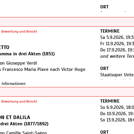
ORT
Staatsoper Unte
Unter den Linde
D-10117 Berlin
nd lässt ihren geliebten Licinius an den
TERMINE
Bewertung und Bericht
, Priesterin der Göttin Vesta, widersetzt
Sa 5.9.2026, 19:
sen Hüter. Julia folgt ihrer Liebe und
Fr 11.9.2026, 19:
 hingegen ist die Liebe „ein barbarisches
ETTO
Do 17.9.2026, 19
rlich brennende Flamme die keusch
mma in drei Akten (1851)
und weitere Ter
on Giuseppe Verdi
ORT
n Francesco Maria Piave nach Victor Hugo
nischen Paris den bis dahin größten
Staatsoper Unte
eralmusikdirektor die Königliche Oper in
Unter den Linde
or Hugo 1832 in Paris sein Stück »Le roi
a Vestale
eine der erfolgreichsten Opern
re Informationen
D-10117 Berlin
« zum ersten und vorerst letzten Mal auf
rumentalen Effekte und Ballettmusiken
ne brachte, endete die Aufführung mit
lioz. In ihrer Inszenierung spürt Lydia
ortigen Verbot des Stücks. Als sich
TERMINE
ühne brachte, den schonungslosen
Bewertung und Bericht
e Verdi, der Komponist des italienischen
So 6.9.2026, 18:
mento, anschickte, das Stück des
Do 10.9.2026, 19
N ET DALILA
ionär gesinnten französischen
So 13.9.2026, 18
 drei Akten (1877/1892)
tellers zu vertonen, stieß auch er noch
0 Jahre später auf den Widerstand der
ORT
on Camille Saint-Saëns