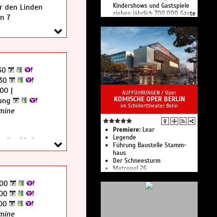
Kindershows und Gastspiele
r den Linden
ziehen jährlich 700.000 Gäste
n 7
an.
Mit über 160 Mitwirkenden
pro Vorstellung sind dies die
größten Ensuite-Shows der
Welt.
30
:30
00 |
AUFFÜHRUNGEN /
Oper
KOMISCHE OPER BERLIN
lung
im Schillerttheater Belin
mine
Premiere:
Lear
Legende
r den Linden
Führung Bau­stelle Stamm­
n 7
haus
Der Schnee­sturm
Metropol 26
Führungen für Familien
:00
Führungen
Führung Spezial Kostüm
:00
Kammerkonzert 8: Aufbruch!
:00
Kinderkonzert 1: Instru­men­
mine
ten­atlas