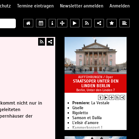
chutz
Termine eintragen
Newsletter anmelden
Anmelden
AUFFÜHRUNGEN /
Oper
STAATSOPER UNTER DEN
LINDEN BERLIN
Berlin, Unter den Linden 7
 kommt nicht nur in
Premiere:
La Vestale
Giselle
geleiteten
Rigoletto
Opernhäuser der
Samson et Dalila
L’elisir d’amore
Kam­mer­kon­zert I
Le nozze di Figaro
Ballettgespräch