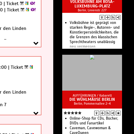
VOLKSBÜHNE AM ROSA-
00 |
Ticket
Song Sung Blue
LUXEMBURG-PLATZ
BOUNCE: Bon Jovi Tributeband
00 |
Ticket
Berlin, Linienstr. 227
WORK LIFE WHAT? - Stand Up.
Kabarett. Beatbox.
Kino unterm Sternenhimmel:
Volksbühne ist geprägt von
Ach, diese Lücke, diese
starken Regie-, Autoren- und
r den Linden
entsetzliche Lücke
Künstlerpersönlichkeiten, die
X-Perience - Electro Pop
die Grenzen des klassischen
n 7
Sommer Open Air
Sprechtheaters unablässig
Schiller - Sommerklang -
neu vermessen
Open Air 2026
Forced To Mode - The
Devotional Tribute To Depeche
Mode
0:00 |
Ticket
Veranstaltungsangebote aus
Theater, Unterhaltung und
Veranstaltungsservice im
Nordosten Brandenburgs.
r den Linden
AUFFÜHRUNGEN /
Kabarett
DIE WÜHLMÄUSE BERLIN
Berlin, Pommernallee 2-4
n 7
Online-Shop für CDs, Bücher,
DVDs und Fanartikel
Caveman, Cavewoman &
CaveQueen