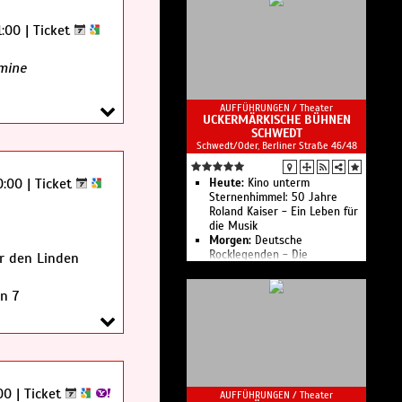
Unmögliche statt:
preußisches Kabarett!
1:00 |
Ticket
mine
AUFFÜHRUNGEN /
Theater
UCKERMÄRKISCHE BÜHNEN
r den Linden
SCHWEDT
Schwedt/Oder, Berliner Straße 46/48
n 7
0:00 |
Ticket
Heute:
Kino unterm
Sternenhimmel: 50 Jahre
Roland Kaiser - Ein Leben für
die Musik
Morgen:
Deutsche
Rocklegenden - Die
r den Linden
Originalbands der 60er Jahre
Odertal-Festspiele „Sommer
n 7
am Fluss“
Camouflage - Sommer Open
Air
Taschenlampenkonzert 2026 -
Open Air
Wenzel & Band Open Air: Ich
lebe gern
:00 |
Ticket
AUFFÜHRUNGEN /
Theater
Kino unterm Sternenhimmel: