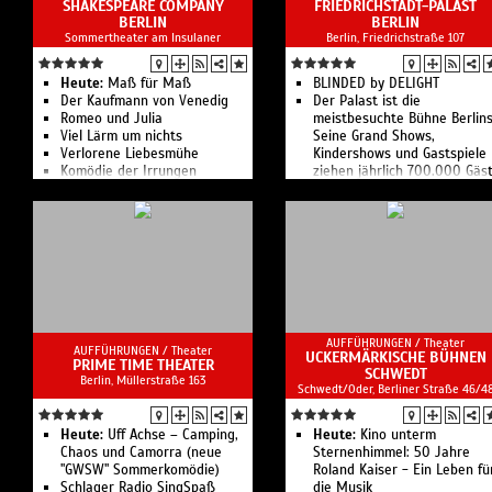
SHAKESPEARE COMPANY
FRIEDRICHSTADT-PALAST
BERLIN
BERLIN
Sommertheater am Insulaner
Berlin, Friedrichstraße 107
Heute:
Maß für Maß
BLINDED by DELIGHT
Der Kaufmann von Venedig
Der Palast ist die
Romeo und Julia
meistbesuchte Bühne Berlins
Viel Lärm um nichts
Seine Grand Shows,
Verlorene Liebesmühe
Kindershows und Gastspiele
Komödie der Irrungen
ziehen jährlich 700.000 Gäs
Die Shakespeare Company
an.
Berlin zeigt 9 Inszenierungen
Mit über 160 Mitwirkenden
in 71 Aufführungen
pro Vorstellung sind dies die
größten Ensuite-Shows der
Welt.
AUFFÜHRUNGEN /
Theater
AUFFÜHRUNGEN /
Theater
UCKERMÄRKISCHE BÜHNEN
PRIME TIME THEATER
SCHWEDT
Berlin, ​Müllerstraße 163
Schwedt/Oder, Berliner Straße 46/4
Heute:
Uff Achse – Camping,
Heute:
Kino unterm
Chaos und Camorra (neue
Sternenhimmel: 50 Jahre
"GWSW" Sommerkomödie)
Roland Kaiser - Ein Leben fü
Schlager Radio SingSpaß
die Musik