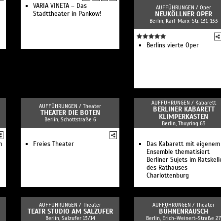
VARIA VINETA – Das
AUFFÜHRUNGEN /
Oper
Stadttheater in Pankow!
NEUKÖLLNER OPER
Berlin, Karl-Marx-Str. 131-133
Berlins vierte Oper
AUFFÜHRUNGEN /
Kabarett
AUFFÜHRUNGEN /
Theater
BERLINER KABARETT
THEATER DIE BOTEN
KLIMPERKASTEN
Berlin, Schottstraße 6
Berlin, Thuyring 63
m
Freies Theater
Das Kabarett mit eigenem
Ensemble thematisiert
Berliner Sujets im Ratskell
des Rathauses
Charlottenburg
AUFFÜHRUNGEN /
Theater
AUFFÜHRUNGEN /
Theater
TEATR STUDIO AM SALZUFER
BÜHNENRAUSCH
Berlin, Salzufer 13/14
Berlin, Erich-Weinert-Straße 27