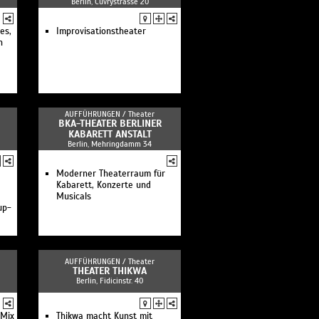
Berlin, Cuvrystrasse 20
es,
Improvisationstheater
n
AUFFÜHRUNGEN /
Theater
BKA-THEATER BERLINER
KABARETT ANSTALT
Berlin, Mehringdamm 34
Moderner Theaterraum für
Kabarett, Konzerte und
Musicals
up-
AUFFÜHRUNGEN /
Theater
THEATER THIKWA
Berlin, Fidicinstr. 40
 Mix
Thikwa macht Kunst mit