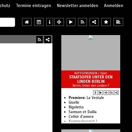
chutz
Termine eintragen
Newsletter anmelden
Anmelden
AUFFÜHRUNGEN /
Oper
STAATSOPER UNTER DEN
LINDEN BERLIN
Berlin, Unter den Linden 7
Premiere:
La Vestale
Giselle
Rigoletto
Samson et Dalila
L’elisir d’amore
Kam­mer­kon­zert I
Le nozze di Figaro
Ballettgespräch