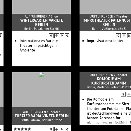
AUFFÜHRUNGEN /
Show
AUFFÜHRUNGEN /
Theater
WINTERGARTEN VARIETÉ
IMPROTHEATER PATERNOST
BERLIN
BERLIN
Berlin, Potsdamer Str. 96
Berlin, Voßbergstraße 3
Internationales Varieté-
Improvisationstheater
Theater in prächtigem
Ambiente
n
AUFFÜHRUNGEN /
Theater
KOMÖDIE AM
KURFÜRSTENDAMM
Berlin, Marlene-Dietrich-Platz 1
Die Komödie am
Kurfürstendamm mit Sitzt 
Theater am Potsdamer Pla
AUFFÜHRUNGEN /
Theater
ist deutschlandweit eine d
THEATER VARIA VINETA BERLIN
besten Adressen für
Berlin Pankow, Berliner Str. 53
niveauvolles, großstädtisc
Unterhaltungstheater.