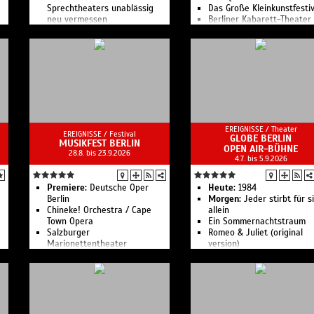
Musiktheater.
Sprechtheaters unablässig
Hauptstadt widmet.
Das Große Kleinkunstfestiv
neu vermessen
Berliner Kabarett-Theater
e
Die Adresse in Sachen
Kabarett
 -
EREIGNISSE /
Theater
EREIGNISSE /
Festival
GLOBE BERLIN
MUSIKFEST BERLIN
OPEN AIR-BÜHNE
28.8. bis 23.9.2026
nd
4.7. bis 5.9.2026
p.
Premiere:
Deutsche Oper
Heute:
1984
Berlin
Morgen:
Jeder stirbt für s
Chineke! Orchestra / Cape
allein
Town Opera
Ein Sommernachtstraum
Salzburger
Romeo & Juliet (original
Marionettentheater
version)
Kanze Nō Theater
Schuld und Sühne
Was Ihr wollt
he
Urfaust
Romeo & Julia
s