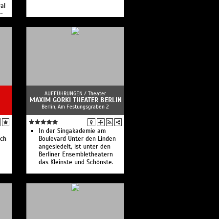
al
END-SPIEL mit Verlängerung
 -
DIE BUTTER STEHT WIRKLICH
IM KÜHLSCHRANK!
Hier findet das eigentlich
Unmögliche statt:
preußisches Kabarett!
AUFFÜHRUNGEN /
Theater
MAXIM GORKI THEATER BERLIN
Berlin, Am Festungsgraben 2
In der Singakademie am
ich
Boulevard Unter den Linden
angesiedelt, ist unter den
Berliner Ensembletheatern
das Kleinste und Schönste.