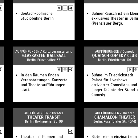
deutsch-polnische
BühnenRausch ist ein klein
Studiobühne Berlin
exklusives Theater in Berli
(Prenzlauer Berg).
AUFFÜHRUNGEN /
Kulturveranstaltung
AUFFÜHRUNGEN /
Comedy
GLASKASTEN BALLSAAL
QUATSCH COMEDY CLUB
Berlin, Prinzenallee 33
Berlin, Friedrichstr. 107
In den Räumen finden
Bühne im Friedrichstadt-
Veranstaltungen, Konzerte
Palast für Liveshows
und Theateraufführungen
arrivierter Comedians und
statt.
junger Talente der Stand-
Comedy
AUFFÜHRUNGEN /
Theater
AUFFÜHRUNGEN /
Theater
THEATER TRANSIT
CHAMÄLEON THEATER
Berlin, Boxhagener Str. 99
Berlin, Rosenthaler Str. 40/41
Theater mit Puppen und
Bietet einen einzigartigen