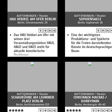
Veranstaltungsservice im
Nordosten Brandenburgs.
AUFFÜHRUNGEN /
Theater
AUFFÜHRUNGEN /
Theater
HAU HEBBEL AM UFER BERLIN
SOPHIENSAELE
Berlin, Stresemannstr. 29
Berlin, Sophienstr. 18
Das HAU Hebbel am Ufer mit
Eine der wichtigsten
seinen drei
Produktions- und Spielorte
Veranstaltungsstätten HAU1,
für die Freien darstellenden
HAU2 und HAU3 steht für
Künste im deutschsprachige
aktuelle künstlerische
Raum.
Positionen
AUFFÜHRUNGEN /
Theater
AUFFÜHRUNGEN /
Theater
SCHAUBÜHNE AM LEHNINER
CONSTANZA MACRAS /
PLATZ BERLIN
DORKYPARK
Berlin, Kurfürstendamm 153
Berlin, Herzbergstr. 40-43