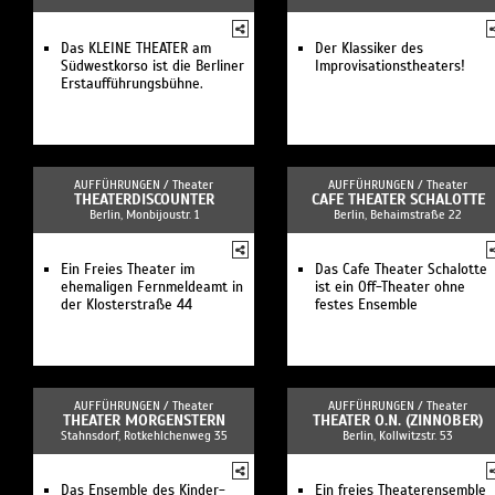
Das KLEINE THEATER am
Der Klassiker des
Südwestkorso ist die Berliner
Improvisationstheaters!
Erstaufführungsbühne.
AUFFÜHRUNGEN /
Theater
AUFFÜHRUNGEN /
Theater
THEATERDISCOUNTER
CAFE THEATER SCHALOTTE
Berlin, Monbijoustr. 1
Berlin, Behaimstraße 22
Ein Freies Theater im
Das Cafe Theater Schalotte
ehemaligen Fernmeldeamt in
ist ein Off-Theater ohne
der Klosterstraße 44
festes Ensemble
AUFFÜHRUNGEN /
Theater
AUFFÜHRUNGEN /
Theater
THEATER MORGENSTERN
THEATER O.N. (ZINNOBER)
Stahnsdorf, Rotkehlchenweg 35
Berlin, Kollwitzstr. 53
Das Ensemble des Kinder-
Ein freies Theaterensemble