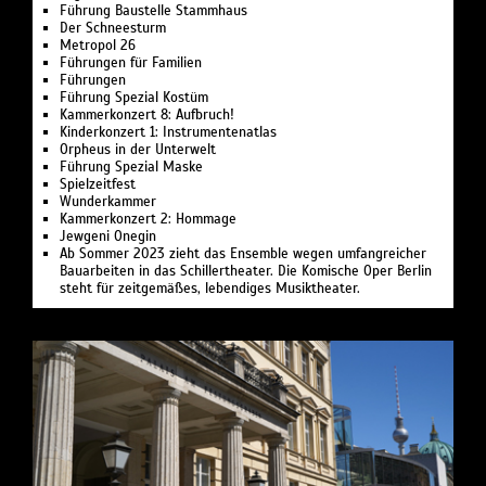
Führung Bau­stelle Stamm­haus
Der Schnee­sturm
Metropol 26
Führungen für Familien
Führungen
Führung Spezial Kostüm
Kammerkonzert 8: Aufbruch!
Kinderkonzert 1: Instru­men­ten­atlas
Or­pheus in der Un­ter­welt
Führung Spezial Maske
Spielzeit­fest
Wunder­kammer
Kammerkonzert 2: Hommage
Jewgeni Onegin
Ab Sommer 2023 zieht das Ensemble wegen umfangreicher
Bauarbeiten in das Schillertheater. Die Komische Oper Berlin
steht für zeitgemäßes, lebendiges Musiktheater.