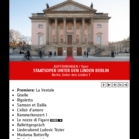
AUFFÜHRUNGEN /
Oper
STAATSOPER UNTER DEN LINDEN BERLIN
Berlin, Unter den Linden 7
Premiere:
La Vestale
Giselle
Rigoletto
Samson et Dalila
L’elisir d’amore
Kam­mer­kon­zert I
Le nozze di Figaro
Ballettgespräch
Liederabend Ludovic Tézier
Madama Butterfly