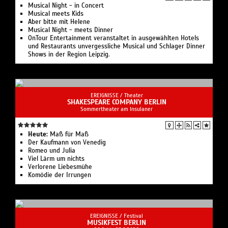
Musical Night - in Concert
Musical meets Kids
Aber bitte mit Helene
Musical Night - meets Dinner
OnTour Entertainment veranstaltet in ausgewählten Hotels
und Restaurants unvergessliche Musical und Schlager Dinner
Shows in der Region Leipzig.
EREIGNISSE /
Theater
SHAKESPEARE COMPANY BERLIN
Sommertheater am Insulaner
Heute:
Maß für Maß
Der Kaufmann von Venedig
Romeo und Julia
Viel Lärm um nichts
Verlorene Liebesmühe
Komödie der Irrungen
EREIGNISSE /
Festival
MUSIKFEST BERLIN