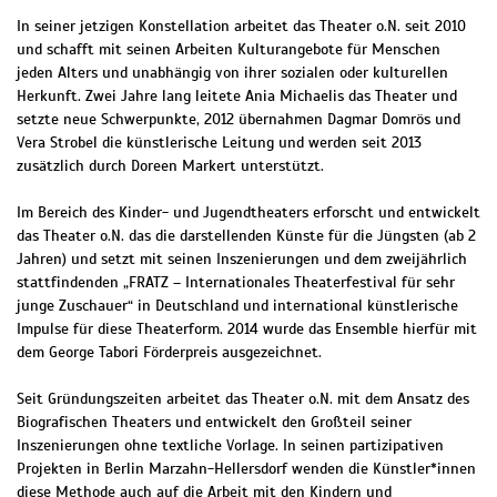
In seiner jetzigen Konstellation arbeitet das Theater o.N. seit 2010
und schafft mit seinen Arbeiten Kulturangebote für Menschen
jeden Alters und unabhängig von ihrer sozialen oder kulturellen
Herkunft. Zwei Jahre lang leitete Ania Michaelis das Theater und
setzte neue Schwerpunkte, 2012 übernahmen Dagmar Domrös und
Vera Strobel die künstlerische Leitung und werden seit 2013
zusätzlich durch Doreen Markert unterstützt.
Im Bereich des Kinder- und Jugendtheaters erforscht und entwickelt
das Theater o.N. das die darstellenden Künste für die Jüngsten (ab 2
Jahren) und setzt mit seinen Inszenierungen und dem zweijährlich
stattfindenden „FRATZ – Internationales Theaterfestival für sehr
junge Zuschauer“ in Deutschland und international künstlerische
Impulse für diese Theaterform. 2014 wurde das Ensemble hierfür mit
dem George Tabori Förderpreis ausgezeichnet.
Seit Gründungszeiten arbeitet das Theater o.N. mit dem Ansatz des
Biografischen Theaters und entwickelt den Großteil seiner
Inszenierungen ohne textliche Vorlage. In seinen partizipativen
Projekten in Berlin Marzahn-Hellersdorf wenden die Künstler*innen
diese Methode auch auf die Arbeit mit den Kindern und