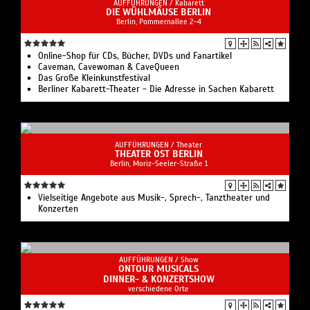
AUFFÜHRUNGEN /
Kabarett
DIE WÜHLMÄUSE BERLIN
Berlin, Pommernallee 2-4
Online-Shop für CDs, Bücher, DVDs und Fanartikel
Caveman, Cavewoman & CaveQueen
Das Große Kleinkunstfestival
Berliner Kabarett-Theater - Die Adresse in Sachen Kabarett
AUFFÜHRUNGEN /
Theater
THEATER OST BERLIN
Berlin, Moriz-Seeler-Straße 1
Vielseitige Angebote aus Musik-, Sprech-, Tanztheater und
Konzerten
AUFFÜHRUNGEN /
Show
ONTOUR MUSICALS
DINNER- & KONZERTSHOW
verschiedene Orte