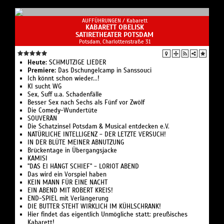
AUFFÜHRUNGEN /
Kabarett
KABARETT OBELISK
SATIRETHEATER POTSDAM
Potsdam, Charlottenstraße 31
Heute:
SCHMUTZIGE LIEDER
Premiere:
Das Dschungelcamp in Sanssouci
Ich könnt schon wieder...!
KI sucht WG
Sex, Suff u.a. Schadenfälle
Besser Sex nach Sechs als Fünf vor Zwölf
Die Comedy-Wundertüte
SOUVERÄN
Die Schatzinsel Potsdam & Musical entdecken e.V.
NATÜRLICHE INTELLIGENZ - DER LETZTE VERSUCH!
IN DER BLÜTE MEINER ABNUTZUNG
Brückentage in Übergangsjacke
KAMISI
"DAS EI HÄNGT SCHIEF" - LORIOT ABEND
Das wird ein Vorspiel haben
KEIN MANN FÜR EINE NACHT
EIN ABEND MIT ROBERT KREIS!
END-SPIEL mit Verlängerung
DIE BUTTER STEHT WIRKLICH IM KÜHLSCHRANK!
Hier findet das eigentlich Unmögliche statt: preußisches
Kabarett!