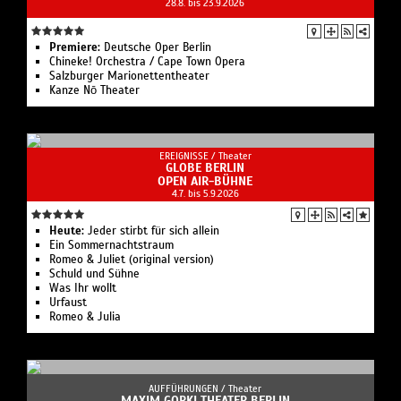
28.8. bis 23.9.2026
Premiere:
Deutsche Oper Berlin
Chineke! Orchestra / Cape Town Opera
Salzburger Marionettentheater
Kanze Nō Theater
EREIGNISSE /
Theater
GLOBE BERLIN
OPEN AIR-BÜHNE
4.7. bis 5.9.2026
Heute:
Jeder stirbt für sich allein
Ein Sommernachtstraum
Romeo & Juliet (original version)
Schuld und Sühne
Was Ihr wollt
Urfaust
Romeo & Julia
AUFFÜHRUNGEN /
Theater
MAXIM GORKI THEATER BERLIN