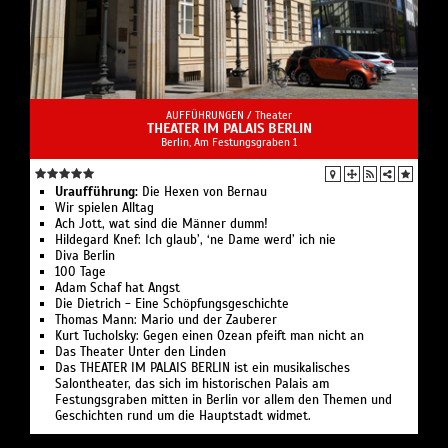
AUFFÜHRUNGEN /
Theater
THEATER IM PALAIS BERLIN
Berlin, Am Festungsgraben 1
Uraufführung:
Die Hexen von Bernau
Wir spielen Alltag
Ach Jott, wat sind die Männer dumm!
Hildegard Knef: Ich glaub’, ‘ne Dame werd’ ich nie
Diva Berlin
100 Tage
Adam Schaf hat Angst
Die Dietrich - Eine Schöpfungsgeschichte
Thomas Mann: Mario und der Zauberer
Kurt Tucholsky: Gegen einen Ozean pfeift man nicht an
Das Theater Unter den Linden
Das THEATER IM PALAIS BERLIN ist ein musikalisches
Salontheater, das sich im historischen Palais am
Festungsgraben mitten in Berlin vor allem den Themen und
Geschichten rund um die Hauptstadt widmet.