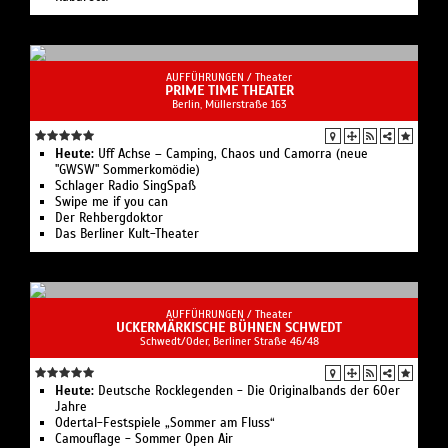
AUFFÜHRUNGEN /
Theater
PRIME TIME THEATER
Berlin, ​Müllerstraße 163
Heute:
Uff Achse – Camping, Chaos und Camorra (neue
"GWSW" Sommerkomödie)
Schlager Radio SingSpaß
Swipe me if you can
Der Rehbergdoktor
Das Berliner Kult-Theater
AUFFÜHRUNGEN /
Theater
UCKERMÄRKISCHE BÜHNEN SCHWEDT
Schwedt/Oder, Berliner Straße 46/48
Heute:
Deutsche Rocklegenden - Die Originalbands der 60er
Jahre
Odertal-Festspiele „Sommer am Fluss“
Camouflage - Sommer Open Air