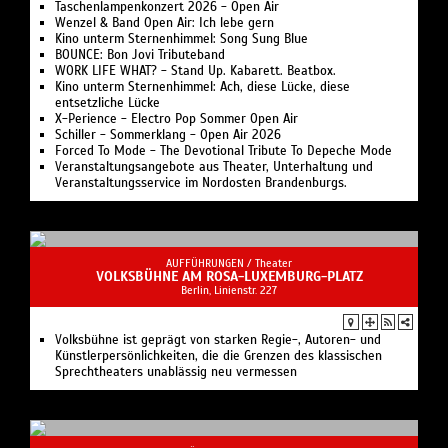
Taschenlampenkonzert 2026 - Open Air
Wenzel & Band Open Air: Ich lebe gern
Kino unterm Sternenhimmel: Song Sung Blue
BOUNCE: Bon Jovi Tributeband
WORK LIFE WHAT? - Stand Up. Kabarett. Beatbox.
Kino unterm Sternenhimmel: Ach, diese Lücke, diese
entsetzliche Lücke
X-Perience - Electro Pop Sommer Open Air
Schiller - Sommerklang - Open Air 2026
Forced To Mode - The Devotional Tribute To Depeche Mode
Veranstaltungsangebote aus Theater, Unterhaltung und
Veranstaltungsservice im Nordosten Brandenburgs.
AUFFÜHRUNGEN /
Theater
VOLKSBÜHNE AM ROSA-LUXEMBURG-PLATZ
Berlin, Linienstr. 227
Volksbühne ist geprägt von starken Regie-, Autoren- und
Künstlerpersönlichkeiten, die die Grenzen des klassischen
Sprechtheaters unablässig neu vermessen