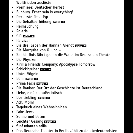
Weltfrieden auslöste
Premiere:
Deutscher Herbst
Bunbury. Ernst sein is everything!
Der erste fiese Typ
Die Gehaltserhöhung
Heimsuchung
Polaris
Gift
Parzival
Die drei Leben der Hannah Arendt
Die Marquise von O. und –
Sophie Rois fährt gegen die Wand im Deutschen Theater
Die Physiker
Kirill & Friends Company: Apocalypse Tomorrow
Schicklgruber
Unter Vögeln
Böhm
Prima Facie
Die Räuber. Der Ort der Geschichte ist Deutschland
Liebe, einfach außerirdisch
Der Liebling
Ach, Mom!
Tagebuch eines Wahnsinnigen
Fake Jews
Sonne und Beton
Leichter Gesang
fünf minuten stille
Das Deutsche Theater in Berlin zählt zu den bedeutendsten