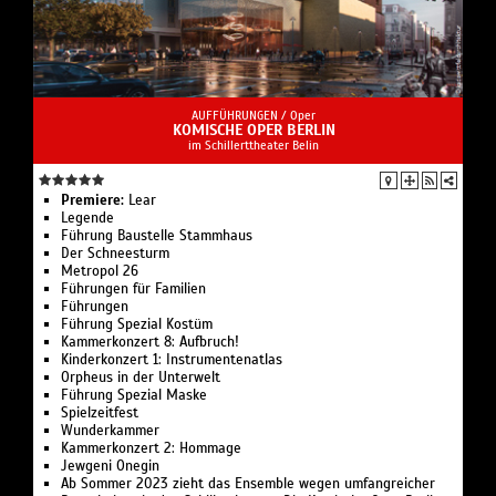
AUFFÜHRUNGEN /
Oper
KOMISCHE OPER BERLIN
im Schillerttheater Belin
Premiere:
Lear
Legende
Führung Bau­stelle Stamm­haus
Der Schnee­sturm
Metropol 26
Führungen für Familien
Führungen
Führung Spezial Kostüm
Kammerkonzert 8: Aufbruch!
Kinderkonzert 1: Instru­men­ten­atlas
Or­pheus in der Un­ter­welt
Führung Spezial Maske
Spielzeit­fest
Wunder­kammer
Kammerkonzert 2: Hommage
Jewgeni Onegin
Ab Sommer 2023 zieht das Ensemble wegen umfangreicher