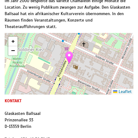
Im Jahr 2000 bespielte das Varieté Chamäleon einige Monate die
Location. Zu wenig Publikum zwangen zur Aufgabe. Den Glaskasten
Ballsaal hat ein afrikanischer Kulturverein übernommen. In den
Räumen finden Veranstaltungen, Konzerte und
Theateraufführungen statt.
+
−
Leaflet
KONTAKT
Glaskasten Ballsaal
Prinzenallee 33
D
-
13359
Berlin