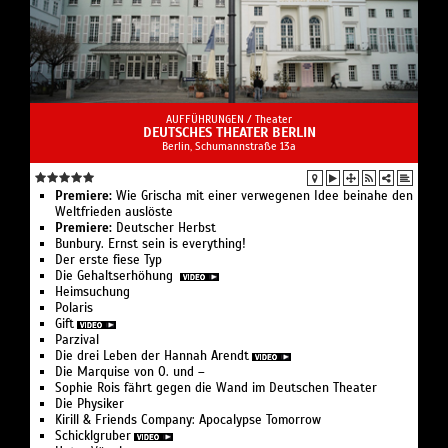
AUFFÜHRUNGEN /
Theater
DEUTSCHES THEATER BERLIN
Berlin, Schumannstraße 13a
Premiere:
Wie Grischa mit einer verwegenen Idee beinahe den
Weltfrieden auslöste
Premiere:
Deutscher Herbst
Bunbury. Ernst sein is everything!
Der erste fiese Typ
Die Gehaltserhöhung
Heimsuchung
Polaris
Gift
Parzival
Die drei Leben der Hannah Arendt
Die Marquise von O. und –
Sophie Rois fährt gegen die Wand im Deutschen Theater
Die Physiker
Kirill & Friends Company: Apocalypse Tomorrow
Schicklgruber