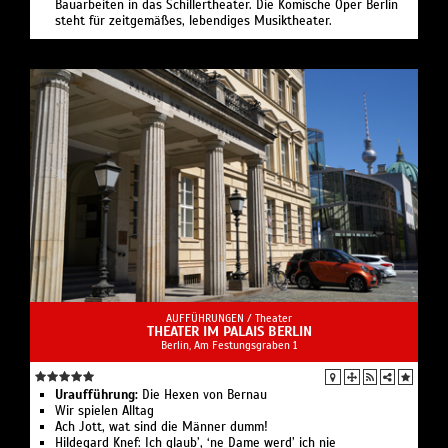
Bauarbeiten in das Schillertheater. Die Komische Oper Berlin
steht für zeitgemäßes, lebendiges Musiktheater.
AUFFÜHRUNGEN /
Theater
THEATER IM PALAIS BERLIN
Berlin, Am Festungsgraben 1
Uraufführung:
Die Hexen von Bernau
Wir spielen Alltag
Ach Jott, wat sind die Männer dumm!
Hildegard Knef: Ich glaub’, ‘ne Dame werd’ ich nie