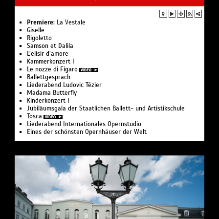
Premiere:
La Vestale
Giselle
Rigoletto
Samson et Dalila
L’elisir d’amore
Kam­mer­kon­zert I
Le nozze di Figaro
Ballettgespräch
Liederabend Ludovic Tézier
Madama Butterfly
Kinderkonzert I
Jubiläumsgala der Staatlichen Ballett- und Artistikschule
Tosca
Liederabend Internationales Opernstudio
Eines der schönsten Opernhäuser der Welt