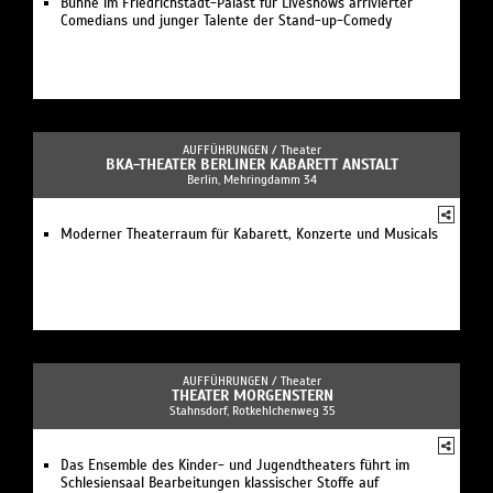
Bühne im Friedrichstadt-Palast für Liveshows arrivierter
Comedians und junger Talente der Stand-up-Comedy
AUFFÜHRUNGEN /
Theater
BKA-THEATER BERLINER KABARETT ANSTALT
Berlin, Mehringdamm 34
Moderner Theaterraum für Kabarett, Konzerte und Musicals
AUFFÜHRUNGEN /
Theater
THEATER MORGENSTERN
Stahnsdorf, Rotkehlchenweg 35
Das Ensemble des Kinder- und Jugendtheaters führt im
Schlesiensaal Bearbeitungen klassischer Stoffe auf