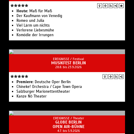
Heute:
Maß für Maß
Der Kaufmann von Venedig
Romeo und Julia
Viel Lärm um nichts
Verlorene Liebesmühe
Komödie der Irrungen
EREIGNISSE /
Festival
MUSIKFEST BERLIN
28.8. bis 23.9.2026
Premiere:
Deutsche Oper Berlin
Chineke! Orchestra / Cape Town Opera
Salzburger Marionettentheater
Kanze Nō Theater
EREIGNISSE /
Theater
GLOBE BERLIN
OPEN AIR-BÜHNE
4.7. bis 5.9.2026