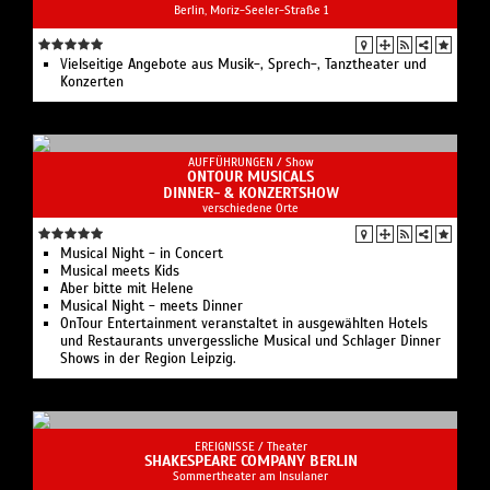
Berlin, Moriz-Seeler-Straße 1
Vielseitige Angebote aus Musik-, Sprech-, Tanztheater und
Konzerten
AUFFÜHRUNGEN /
Show
ONTOUR MUSICALS
DINNER- & KONZERTSHOW
verschiedene Orte
Musical Night - in Concert
Musical meets Kids
Aber bitte mit Helene
Musical Night - meets Dinner
OnTour Entertainment veranstaltet in ausgewählten Hotels
und Restaurants unvergessliche Musical und Schlager Dinner
Shows in der Region Leipzig.
EREIGNISSE /
Theater
SHAKESPEARE COMPANY BERLIN
Sommertheater am Insulaner