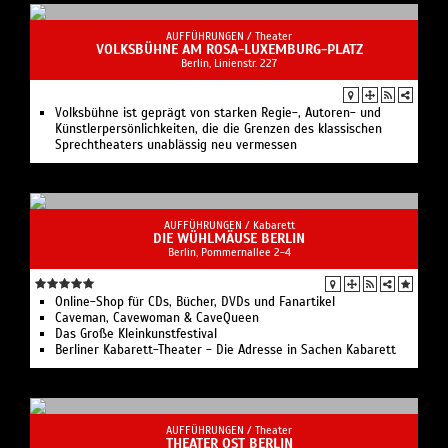
AUFFÜHRUNGEN /
Theater
VOLKSBÜHNE AM ROSA-LUXEMBURG-PLATZ
Berlin, Linienstr. 227
Volksbühne ist geprägt von starken Regie-, Autoren- und
Künstlerpersönlichkeiten, die die Grenzen des klassischen
Sprechtheaters unablässig neu vermessen
AUFFÜHRUNGEN /
Kabarett
DIE WÜHLMÄUSE BERLIN
Berlin, Pommernallee 2-4
Online-Shop für CDs, Bücher, DVDs und Fanartikel
Caveman, Cavewoman & CaveQueen
Das Große Kleinkunstfestival
Berliner Kabarett-Theater - Die Adresse in Sachen Kabarett
AUFFÜHRUNGEN /
Theater
THEATER OST BERLIN