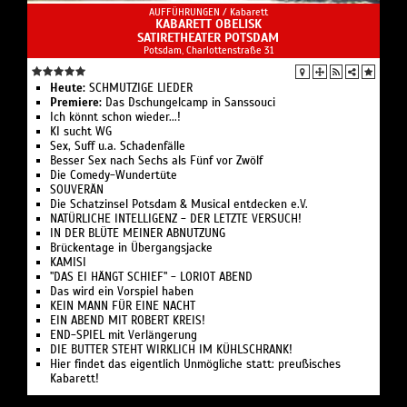
AUFFÜHRUNGEN /
Kabarett
KABARETT OBELISK
SATIRETHEATER POTSDAM
Potsdam, Charlottenstraße 31
Heute:
SCHMUTZIGE LIEDER
Premiere:
Das Dschungelcamp in Sanssouci
Ich könnt schon wieder...!
KI sucht WG
Sex, Suff u.a. Schadenfälle
Besser Sex nach Sechs als Fünf vor Zwölf
Die Comedy-Wundertüte
SOUVERÄN
Die Schatzinsel Potsdam & Musical entdecken e.V.
NATÜRLICHE INTELLIGENZ - DER LETZTE VERSUCH!
IN DER BLÜTE MEINER ABNUTZUNG
Brückentage in Übergangsjacke
KAMISI
"DAS EI HÄNGT SCHIEF" - LORIOT ABEND
Das wird ein Vorspiel haben
KEIN MANN FÜR EINE NACHT
EIN ABEND MIT ROBERT KREIS!
END-SPIEL mit Verlängerung
DIE BUTTER STEHT WIRKLICH IM KÜHLSCHRANK!
Hier findet das eigentlich Unmögliche statt: preußisches
Kabarett!