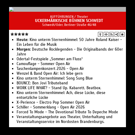
AUFFÜHRUNGEN /
Theater
UCKERMÄRKISCHE BÜHNEN SCHWEDT
Schwedt/Oder, Berliner Straße 46/48
Heute:
Kino unterm Sternenhimmel: 50 Jahre Roland Kaiser -
Ein Leben für die Musik
Morgen:
Deutsche Rocklegenden - Die Originalbands der 60er
Jahre
Odertal-Festspiele „Sommer am Fluss“
Camouflage - Sommer Open Air
Taschenlampenkonzert 2026 - Open Air
Wenzel & Band Open Air: Ich lebe gern
Kino unterm Sternenhimmel: Song Sung Blue
BOUNCE: Bon Jovi Tributeband
WORK LIFE WHAT? - Stand Up. Kabarett. Beatbox.
Kino unterm Sternenhimmel: Ach, diese Lücke, diese
entsetzliche Lücke
X-Perience - Electro Pop Sommer Open Air
Schiller - Sommerklang - Open Air 2026
Forced To Mode - The Devotional Tribute To Depeche Mode
Veranstaltungsangebote aus Theater, Unterhaltung und
Veranstaltungsservice im Nordosten Brandenburgs.