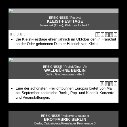
EREIGNISSE /
Festival
KLEIST-FESTTAGE
Frankfurt (Oder), Platz der Einheit 1
Die Kleist-Festtage ehren jährlich im Oktober den in Frankfurt
an der Oder geborenen Dichter Heinrich von Kleist.
EREIGNISSE /
Freiluft/Open-Air
WALDBÜHNE BERLIN
Berlin, Glockenturmstraße 1
Eine der schönsten Freilichtbühnen Europas bietet von Mai
bis September zahlreiche Rock-, Pop- und Klassik Konzerte
und Veranstaltungen.
EREIGNISSE /
Kulturveranstaltung
BROTFABRIK-BERLIN
Berlin, Caligariplatz/Prenzlauer Promenade 3