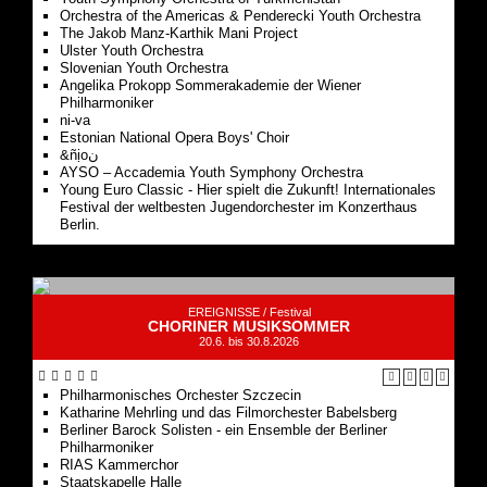
Or­ches­tra of the Ameri­cas & Pen­de­recki Youth Orchestra
The Jakob Manz-Karthik Mani Project
Ulster Youth Or­chestra
Slo­ve­ni­an Youth Orchestra
Angelika Pro­kopp Som­mer­akademie der Wiener
Philharmoniker
ni-va
Estonian National Opera Boys' Choir
&ñịoن
AYSO – Accademia Youth Symphony Orchestra
Young Euro Classic - Hier spielt die Zukunft! Internationales
Festival der weltbesten Jugendorchester im Konzerthaus
Berlin.
EREIGNISSE /
Festival
CHORINER MUSIKSOMMER
20.6. bis 30.8.2026
Philharmonisches Orchester Szczecin
Katharine Mehrling und das Filmorchester Babelsberg
Berliner Barock Solisten - ein Ensemble der Berliner
Philharmoniker
RIAS Kammerchor
Staatskapelle Halle