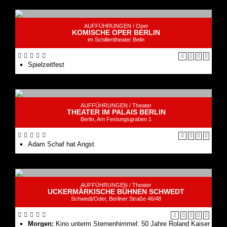
AUFFÜHRUNGEN /
Oper
KOMISCHE OPER BERLIN
im Schillerttheater Belin
Spielzeit­fest
AUFFÜHRUNGEN /
Theater
THEATER IM PALAIS BERLIN
Berlin, Am Festungsgraben 1
Adam Schaf hat Angst
AUFFÜHRUNGEN /
Theater
UCKERMÄRKISCHE BÜHNEN SCHWEDT
Schwedt/Oder, Berliner Straße 46/48
Morgen:
Kino unterm Sternenhimmel: 50 Jahre Roland Kaiser