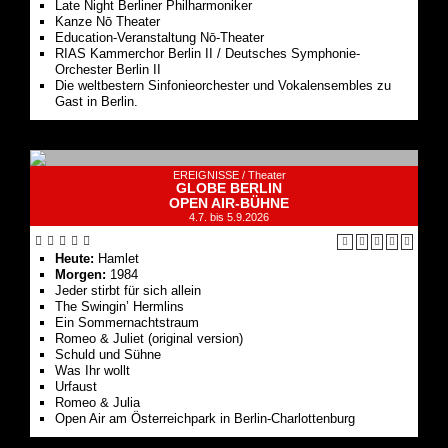
Late Night Berliner Philharmoniker
Kanze Nō Theater
Education-Veranstaltung Nō-Theater
RIAS Kammerchor Berlin II / Deutsches Symphonie-
Orchester Berlin II
Die weltbestern Sinfonieorchester und Vokalensembles zu
Gast in Berlin.
EREIGNISSE /
Theater
GLOBE BERLIN
OPEN AIR-BÜHNE
4.7. bis 5.9.2026
Heute:
Hamlet
Morgen:
1984
Jeder stirbt für sich allein
The Swingin’ Hermlins
Ein Sommernachtstraum
Romeo & Juliet (original version)
Schuld und Sühne
Was Ihr wollt
Urfaust
Romeo & Julia
Open Air am Österreichpark in Berlin-Charlottenburg