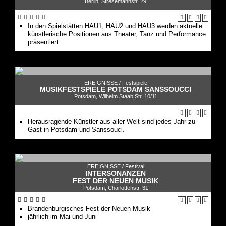
Berlin, Stresemannstr. 29
In den Spielstätten HAU1, HAU2 und HAU3 werden aktuelle
künstlerische Positionen aus Theater, Tanz und Performance
präsentiert.
EREIGNISSE /
Festspiele
MUSIKFESTSPIELE POTSDAM SANSSOUCCI
Potsdam, Wilhelm Staab Str. 10/11
Herausragende Künstler aus aller Welt sind jedes Jahr zu
Gast in Potsdam und Sanssouci.
EREIGNISSE /
Festival
INTERSONANZEN
FEST DER NEUEN MUSIK
Potsdam, Charlottenstr. 31
Brandenburgisches Fest der Neuen Musik
jährlich im Mai und Juni