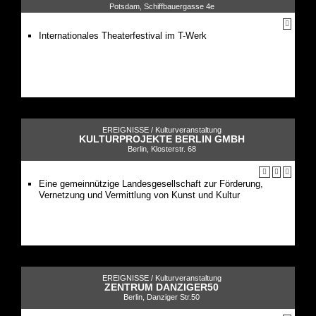
Potsdam, Schiffbauergasse 4e
Internationales Theaterfestival im T-Werk
EREIGNISSE /
Kulturveranstaltung
KULTURPROJEKTE BERLIN GMBH
Berlin, Klosterstr. 68
Eine gemeinnützige Landesgesellschaft zur Förderung,
Vernetzung und Vermittlung von Kunst und Kultur
EREIGNISSE /
Kulturveranstaltung
ZENTRUM DANZIGER50
Berlin, Danziger Str.50