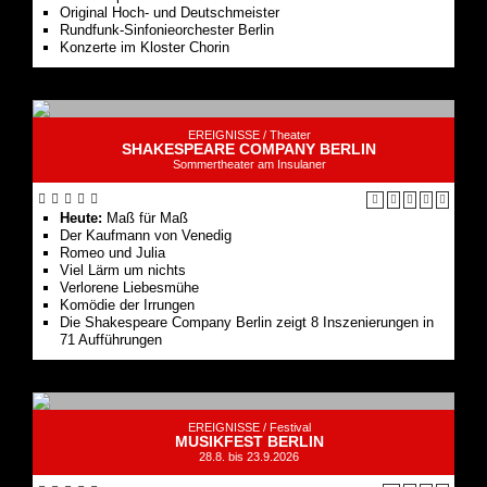
Original Hoch- und Deutschmeister
Rundfunk-Sinfonieorchester Berlin
Konzerte im Kloster Chorin
EREIGNISSE /
Theater
SHAKESPEARE COMPANY BERLIN
Sommertheater am Insulaner
Heute:
Maß für Maß
Der Kaufmann von Venedig
Romeo und Julia
Viel Lärm um nichts
Verlorene Liebesmühe
Komödie der Irrungen
Die Shakespeare Company Berlin zeigt 8 Inszenierungen in
71 Aufführungen
EREIGNISSE /
Festival
MUSIKFEST BERLIN
28.8. bis 23.9.2026