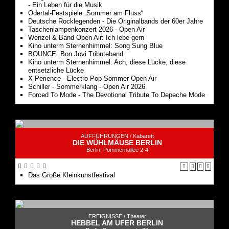
- Ein Leben für die Musik
Odertal-Festspiele „Sommer am Fluss“
Deutsche Rocklegenden - Die Originalbands der 60er Jahre
Taschenlampenkonzert 2026 - Open Air
Wenzel & Band Open Air: Ich lebe gern
Kino unterm Sternenhimmel: Song Sung Blue
BOUNCE: Bon Jovi Tributeband
Kino unterm Sternenhimmel: Ach, diese Lücke, diese
entsetzliche Lücke
X-Perience - Electro Pop Sommer Open Air
Schiller - Sommerklang - Open Air 2026
Forced To Mode - The Devotional Tribute To Depeche Mode
AUFFÜHRUNGEN /
Kabarett
DIE WÜHLMÄUSE BERLIN
Berlin, Pommernallee 2-4
Das Große Kleinkunstfestival
EREIGNISSE /
Theater
HEBBEL AM UFER BERLIN