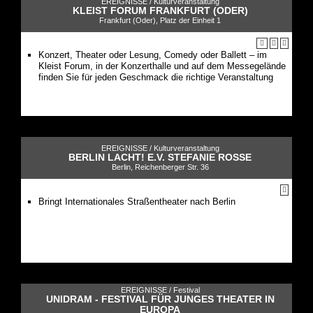
EREIGNISSE /
Kulturveranstaltung
KLEIST FORUM FRANKFURT (ODER)
Frankfurt (Oder), Platz der Einheit 1
Konzert, Theater oder Lesung, Comedy oder Ballett – im
Kleist Forum, in der Konzerthalle und auf dem Messegelände
finden Sie für jeden Geschmack die richtige Veranstaltung
EREIGNISSE /
Kulturveranstaltung
BERLIN LACHT! E.V. STEFANIE ROSSE
Berlin, Reichenberger Str. 36
Bringt Internationales Straßentheater nach Berlin
EREIGNISSE /
Festival
UNIDRAM - FESTIVAL FÜR JUNGES THEATER IN
EUROPA