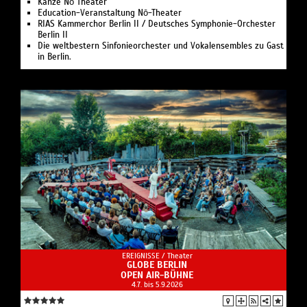
Kanze Nō Theater
Education-Veranstaltung Nō-Theater
RIAS Kammerchor Berlin II / Deutsches Symphonie-Orchester
Berlin II
Die weltbestern Sinfonieorchester und Vokalensembles zu Gast
in Berlin.
EREIGNISSE /
Theater
GLOBE BERLIN
OPEN AIR-BÜHNE
4.7. bis 5.9.2026