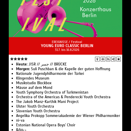
EREIGNISSE /
Festival
YOUNG EURO CLASSIC BERLIN
31.7. bis 16.8.2026
Heute:
JISR // جسر // BRÜCKE
Morgen:
Suli Pusch­ban & die Ka­pelle der gu­ten Hoff­nung
Nationale Jugend­philharmonie der Türkei
Klingendes Museum
Musikstudio Blockbox
Mäuse auf dem Mond
Youth Symphony Orchestra of Turk­menistan
Or­ches­tra of the Ameri­cas & Pen­de­recki Youth Orchestra
The Jakob Manz-Karthik Mani Project
Ulster Youth Or­chestra
Slo­ve­ni­an Youth Orchestra
Angelika Pro­kopp Som­mer­akademie der Wiener Philharmoniker
ni-va
Estonian National Opera Boys' Choir
&ñịoن