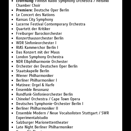
Eröffnung:
Finnish Radio Symphony Orchestra / Helsinki
Chamber Choir
Premiere:
Deutsche Oper Berlin
Le Concert des Nations
Kansas City Symphony
Lucerne Festival Contemporary Orchestra
Quartett der Kritiker
Freiburger Barockorchester
Konzerthausorchester Berlin
WDR Sinfonieorchester I
RIAS Kammerchor Berlin I
Das Konzert mit der Maus
London Symphony Orchestra
NDR Elbphilharmonie Orchester
Orchester der Deutschen Oper Berlin
Staatskapelle Berlin
Wiener Philharmoniker
Berliner Philharmoniker I
Matinee: Orgel & Harfe
Ensemble Resonanz
Rundfunk-Sinfonieorchester Berlin
Chineke! Orchestra / Cape Town Opera
Deutsches Symphonie-Orchester Berlin I
Berliner Philharmoniker II
Ensemble Modern / Neue Vocalsolisten Stuttgart / SWR
Experimentalstudio
Salzburger Marionettentheater
Late Night Berliner Philharmoniker