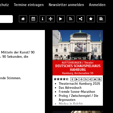
chutz
Termine eintragen
Newsletter anmelden
Anmelden
 Mitteln der Kunst! 90
. 90 Sekunden, die
AUFFÜHRUNGEN /
Theater
DEUTSCHES SCHAUSPIELHAUS
HAMBURG
Hamburg, Kirchenallee 39
rende Stimmen.
Theaternacht Hamburg 2026
Das Adressbuch
Fremde Sonne-Marathon
Prolog / Zwischenspiel / Die
Argonauten
Medea in Kolchis
Medea in Korinth
Ein Sommer in Niendorf