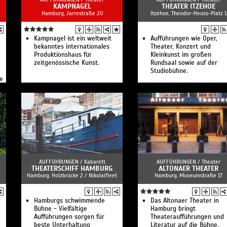
KAMPNAGEL
THEATER ITZEHOE
Hamburg, Jarrestraße 20
Itzehoe, Theodor-Heuss-Platz 1
Kampnagel ist ein weltweit
Aufführungen wie Oper,
bekanntes internationales
Theater, Konzert und
Produktionshaus für
Kleinkunst im großen
zeitgenössische Kunst.
Rundsaal sowie auf der
Studiobühne.
ge
AUFFÜHRUNGEN /
Kabarett
AUFFÜHRUNGEN /
Theater
THEATERSCHIFF HAMBURG
ALTONAER THEATER
Hamburg, Holzbrücke 2 / Nikolaifleet
Hamburg, Museumstraße 17
Hamburgs schwimmende
Das Altonaer Theater in
Bühne - Vielfältige
Hamburg bringt
Aufführungen sorgen für
Theateraufführungen und
beste Unterhaltung
Literatur auf die Bühne.