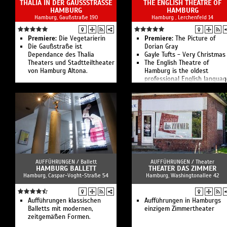
THALIA IN DER GAUSSSTRASSE HA
THE ENGLISH THEATRE OF
MBURG
HAMBURG
Hamburg, Gaußstraße 190
Hamburg , Lerchenfeld 14
Premiere:
Die Vegetarierin
Premiere:
The Picture of
Die Gaußstraße ist
Dorian Gray
Dependance des Thalia
Gayle Tufts - Very Christmas
Theaters und Stadtteiltheater
The English Theatre of
von Hamburg Altona.
Hamburg is the oldest
professional English langua
theatre in Germany.
AUFFÜHRUNGEN /
Ballett
AUFFÜHRUNGEN /
Theater
HAMBURG BALLETT
THEATER DAS ZIMMER
Hamburg, Caspar-Voght-Straße 54
Hamburg, Washingtonallee 42
Aufführungen klassischen
Aufführungen in Hamburgs
Balletts mit modernen,
einzigem Zimmertheater
zeitgemäßen Formen.