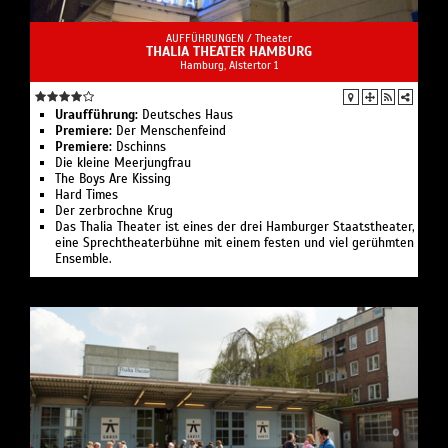
AUFFÜHRUNGEN /
Theater
THALIA THEATER HAMBURG
Hamburg, Alstertor 1
Uraufführung:
Deutsches Haus
Premiere:
Der Menschenfeind
Premiere:
Dschinns
Die kleine Meerjungfrau
The Boys Are Kissing
Hard Times
Der zerbrochne Krug
Das Thalia Theater ist eines der drei Hamburger Staatstheater,
eine Sprechtheaterbühne mit einem festen und viel gerühmten
Ensemble.