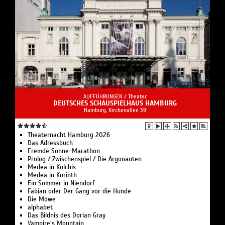
AUFFÜHRUNGEN /
Theater
DEUTSCHES SCHAUSPIELHAUS HAMBURG
Hamburg, Kirchenallee 39
Theaternacht Hamburg 2026
Das Adressbuch
Fremde Sonne-Marathon
Prolog / Zwischenspiel / Die Argonauten
Medea in Kolchis
Medea in Korinth
Ein Sommer in Niendorf
Fabian oder Der Gang vor die Hunde
Die Möwe
alphabet
Das Bildnis des Dorian Gray
Vampire’s Mountain