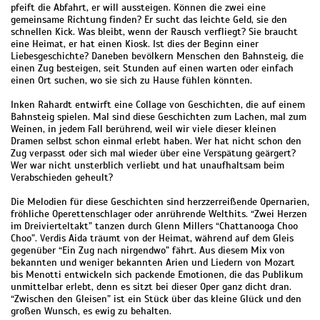
pfeift die Abfahrt, er will aussteigen. Können die zwei eine
gemeinsame Richtung finden? Er sucht das leichte Geld, sie den
schnellen Kick. Was bleibt, wenn der Rausch verfliegt? Sie braucht
eine Heimat, er hat einen Kiosk. Ist dies der Beginn einer
Liebesgeschichte? Daneben bevölkern Menschen den Bahnsteig, die
einen Zug besteigen, seit Stunden auf einen warten oder einfach
einen Ort suchen, wo sie sich zu Hause fühlen könnten.
Inken Rahardt entwirft eine Collage von Geschichten, die auf einem
Bahnsteig spielen. Mal sind diese Geschichten zum Lachen, mal zum
Weinen, in jedem Fall berührend, weil wir viele dieser kleinen
Dramen selbst schon einmal erlebt haben. Wer hat nicht schon den
Zug verpasst oder sich mal wieder über eine Verspätung geärgert?
Wer war nicht unsterblich verliebt und hat unaufhaltsam beim
Verabschieden geheult?
Die Melodien für diese Geschichten sind herzzerreißende Opernarien,
fröhliche Operettenschlager oder anrührende Welthits. “Zwei Herzen
im Dreivierteltakt” tanzen durch Glenn Millers “Chattanooga Choo
Choo”. Verdis Aida träumt von der Heimat, während auf dem Gleis
gegenüber “Ein Zug nach nirgendwo” fährt. Aus diesem Mix von
bekannten und weniger bekannten Arien und Liedern von Mozart
bis Menotti entwickeln sich packende Emotionen, die das Publikum
unmittelbar erlebt, denn es sitzt bei dieser Oper ganz dicht dran.
“Zwischen den Gleisen” ist ein Stück über das kleine Glück und den
großen Wunsch, es ewig zu behalten.