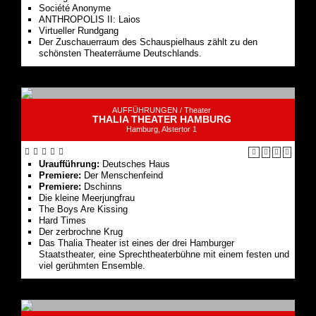
Société Anonyme
ANTHROPOLIS II: Laios
Virtueller Rundgang
Der Zuschauerraum des Schauspielhaus zählt zu den
schönsten Theaterräume Deutschlands.
AUFFÜHRUNGEN /
Theater
THALIA THEATER HAMBURG
Hamburg, Alstertor 1
Uraufführung:
Deutsches Haus
Premiere:
Der Menschenfeind
Premiere:
Dschinns
Die kleine Meerjungfrau
The Boys Are Kissing
Hard Times
Der zerbrochne Krug
Das Thalia Theater ist eines der drei Hamburger
Staatstheater, eine Sprechtheaterbühne mit einem festen und
viel gerühmten Ensemble.