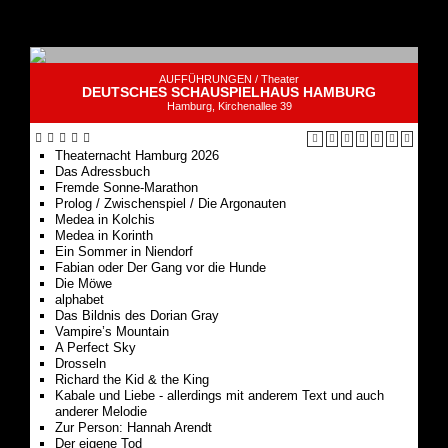
AUFFÜHRUNGEN /
Theater
DEUTSCHES SCHAUSPIELHAUS HAMBURG
Hamburg, Kirchenallee 39
Theaternacht Hamburg 2026
Das Adressbuch
Fremde Sonne-Marathon
Prolog / Zwischenspiel / Die Argonauten
Medea in Kolchis
Medea in Korinth
Ein Sommer in Niendorf
Fabian oder Der Gang vor die Hunde
Die Möwe
alphabet
Das Bildnis des Dorian Gray
Vampire’s Mountain
A Perfect Sky
Drosseln
Richard the Kid & the King
Kabale und Liebe - allerdings mit anderem Text und auch
anderer Melodie
Zur Person: Hannah Arendt
Der eigene Tod