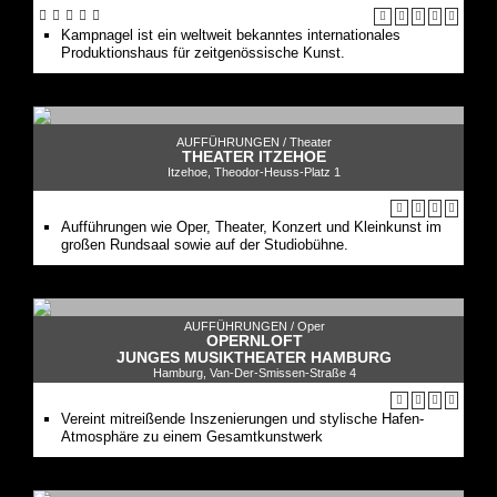
Kampnagel ist ein weltweit bekanntes internationales
Produktionshaus für zeitgenössische Kunst.
AUFFÜHRUNGEN /
Theater
THEATER ITZEHOE
Itzehoe, Theodor-Heuss-Platz 1
Aufführungen wie Oper, Theater, Konzert und Kleinkunst im
großen Rundsaal sowie auf der Studiobühne.
AUFFÜHRUNGEN /
Oper
OPERNLOFT
JUNGES MUSIKTHEATER HAMBURG
Hamburg, Van-Der-Smissen-Straße 4
Vereint mitreißende Inszenierungen und stylische Hafen-
Atmosphäre zu einem Gesamtkunstwerk