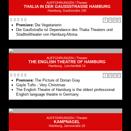
AUFFÜHRUNGEN /
Theater
THALIA IN DER GAUSSSTRASSE HAMBURG
Hamburg, Gaußstraße 190
Premiere:
Die Vegetarierin
Die Gaußstraße ist Dependance des Thalia Theaters und
Stadtteiltheater von Hamburg Altona.
AUFFÜHRUNGEN /
Theater
THE ENGLISH THEATRE OF HAMBURG
Hamburg , Lerchenfeld 14
Premiere:
The Picture of Dorian Gray
Gayle Tufts - Very Christmas
The English Theatre of Hamburg is the oldest professional
English language theatre in Germany.
AUFFÜHRUNGEN /
Theater
KAMPNAGEL
Hamburg, Jarrestraße 20