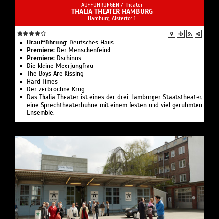
AUFFÜHRUNGEN /
Theater
THALIA THEATER HAMBURG
Hamburg, Alstertor 1
Uraufführung:
Deutsches Haus
Premiere:
Der Menschenfeind
Premiere:
Dschinns
Die kleine Meerjungfrau
The Boys Are Kissing
Hard Times
Der zerbrochne Krug
Das Thalia Theater ist eines der drei Hamburger Staatstheater,
eine Sprechtheaterbühne mit einem festen und viel gerühmten
Ensemble.