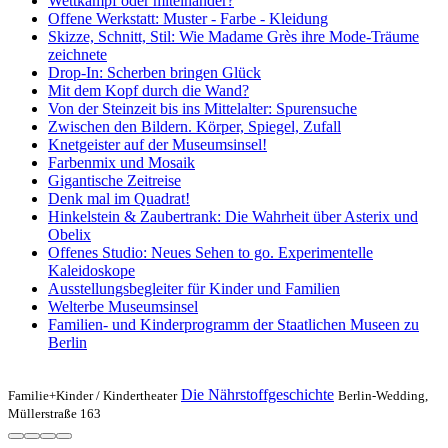
Wettkampf oder miteinander?
Offene Werkstatt: Muster - Farbe - Kleidung
Skizze, Schnitt, Stil: Wie Madame Grès ihre Mode-Träume
zeichnete
Drop-In: Scherben bringen Glück
Mit dem Kopf durch die Wand?
Von der Steinzeit bis ins Mittelalter: Spurensuche
Zwischen den Bildern. Körper, Spiegel, Zufall
Knetgeister auf der Museumsinsel!
Farbenmix und Mosaik
Gigantische Zeitreise
Denk mal im Quadrat!
Hinkelstein & Zaubertrank: Die Wahrheit über Asterix und
Obelix
Offenes Studio: Neues Sehen to go. Experimentelle
Kaleidoskope
Ausstellungsbegleiter für Kinder und Familien
Welterbe Museumsinsel
Familien- und Kinderprogramm der Staatlichen Museen zu
Berlin
Die Nährstoffgeschichte
Familie+Kinder /
Kindertheater
Berlin-Wedding,
Müllerstraße 163