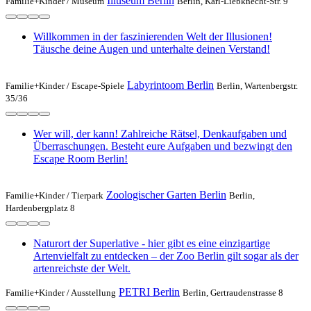
Illuseum Berlin
Familie+Kinder /
Museum
Berlin, Karl-Liebknecht-Str. 9
Willkommen in der faszinierenden Welt der Illusionen!
Täusche deine Augen und unterhalte deinen Verstand!
Labyrintoom Berlin
Familie+Kinder /
Escape-Spiele
Berlin, Wartenbergstr.
35/36
Wer will, der kann! Zahlreiche Rätsel, Denkaufgaben und
Überraschungen. Besteht eure Aufgaben und bezwingt den
Escape Room Berlin!
Zoologischer Garten Berlin
Familie+Kinder /
Tierpark
Berlin,
Hardenbergplatz 8
Naturort der Superlative - hier gibt es eine einzigartige
Artenvielfalt zu entdecken – der Zoo Berlin gilt sogar als der
artenreichste der Welt.
PETRI Berlin
Familie+Kinder /
Ausstellung
Berlin, Gertraudenstrasse 8