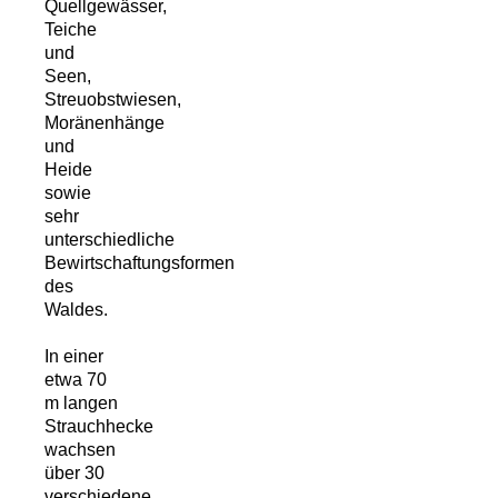
Quellgewässer,
Teiche
und
Seen,
Streuobstwiesen,
Moränenhänge
und
Heide
sowie
sehr
unterschiedliche
Bewirtschaftungsformen
des
Waldes.
In einer
etwa 70
m langen
Strauchhecke
wachsen
über 30
verschiedene