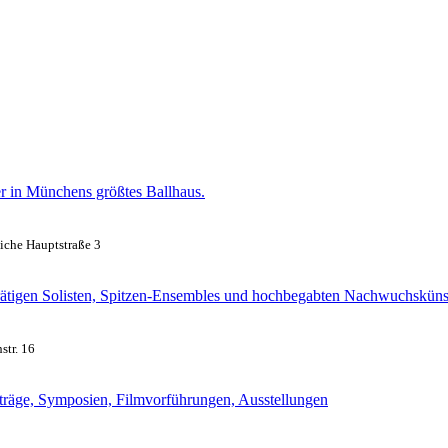
r in Münchens größtes Ballhaus.
iche Hauptstraße 3
tigen Solisten, Spitzen-Ensem­bles und hochbegabten Nach­wuchs­küns
tr. 16
rträge, Symposien, Filmvorführungen, Ausstellungen