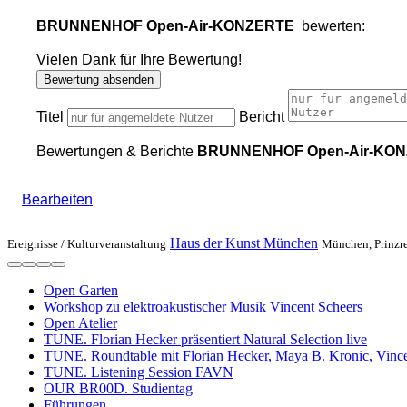
BRUNNENHOF Open-Air-KONZERTE
bewerten:
Vielen Dank für Ihre Bewertung!
Bewertung absenden
Titel
Bericht
Bewertungen & Berichte
BRUNNENHOF Open-Air-KO
Bearbeiten
Haus der Kunst München
Ereignisse /
Kulturveranstaltung
München, Prinzre
Open Garten
Workshop zu elektroakustischer Musik Vincent Scheers
Open Atelier
TUNE. Florian Hecker präsentiert Natural Selection live
TUNE. Roundtable mit Florian Hecker, Maya B. Kronic, Vin
TUNE. Listening Session FAVN
OUR BR00D. Studientag
Führungen