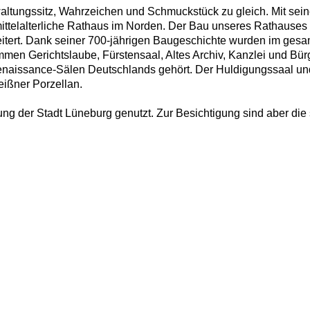
altungssitz, Wahrzeichen und Schmuckstück zu gleich. Mit se
ittelalterliche Rathaus im Norden. Der Bau unseres Rathaus
tert. Dank seiner 700-jährigen Baugeschichte wurden im ges
men Gerichtslaube, Fürstensaal, Altes Archiv, Kanzlei und Bür
enaissance-Sälen Deutschlands gehört. Der Huldigungssaal und
eißner Porzellan.
tung der Stadt Lüneburg genutzt. Zur Besichtigung sind aber d