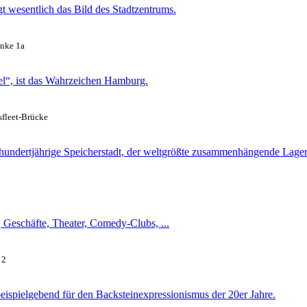
wesentlich das Bild des Stadtzentrums.
anke 1a
el“, ist das Wahrzeichen Hamburg.
fleet-Brücke
 hundertjährige Speicherstadt, der weltgrößte zusammenhängende Lag
n, Geschäfte, Theater, Comedy-Clubs, ...
 2
eispielgebend für den Backsteinexpressionismus der 20er Jahre.